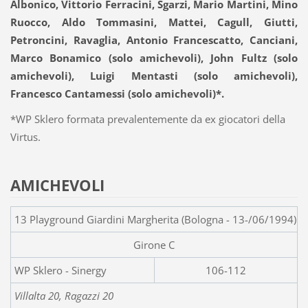
Albonico
,
Vittorio Ferracini
, Sgarzi,
Mario Martini
, Mino
Ruocco,
Aldo Tommasini
, Mattei, Cagull, Giutti,
Petroncini, Ravaglia, Antonio Francescatto, Canciani,
Marco Bonamico
(solo amichevoli),
John Fultz
(solo
amichevoli), Luigi Mentasti (solo amichevoli),
Francesco Cantamessi
(solo amichevoli)*.
*WP Sklero formata prevalentemente da ex giocatori della
Virtus.
AMICHEVOLI
13 Playground Giardini Margherita (Bologna - 13-/06/1994)
Girone C
WP Sklero - S
106-112
Villalta 20, Ragazzi 20