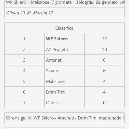
WP Sklero – Maliziose (7 giornata - Bologna - 23 gennaio 1993
83-74
Villalta 20, M. Martini 17
Classifica
1
WP Sklero
12
2
AZ Progetti
10
3
Antenati
6
4
Saxon
6
5
Maliziose
4
6
Drim Tim
4
7
Olders
0
Girone giallo (WP Sklero - Antenati - Drim Tim, mantenedo i risu