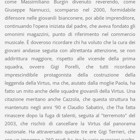
come Massimiliano Burgin divenuto reverendo, come
Giuseppe Nannucci, scomparso nel 2000, formidabile
difensore nelle giovanili bianconere, poi abile imprenditore,
continuando l'opera iniziata dal padre, che aveva fondato gli
omonimi magazzini, punto di riferimento nel commercio
musicale. È doveroso ricordare chi ha voluto che la cura dei
giovani andasse seguita con altrettanta attenzione, se non
addirittura maggiore, rispetto alle vicende della prima
squadra, ovvero Gigi Porelli, che tutti ricordano
imprescindibile protagonista della costruzione della
leggenda della Virtus, ma che, aiutato dalla moglie Paola, ha
fatto un mito anche delle squadre giovanili della Virtus. Una
citazione meritano anche Cazzola, che questa struttura ha
mantenuto negli anni '90 e Claudio Sabatini, che l'ha fatta
rinascere dopo la fuga di talenti, seguita al "terremoto" del
2003, che rischiò di cancellare la Virtus dal panorama
nazionale. Ha attraversato queste tre ere Gigi Terrieri, che
con un impegno a 360 gradi ha, tra le varie mansioni svolte,