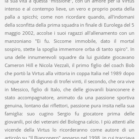
la sua vita a questa "missione", con un amore per la Virtus
intenso e al contempo lieve, un vero e proprio poeta della
palla a spicchi; come non ricordare quando, all'indomani
della sconfitta della prima squadra in finale di Eurolega del 5
maggio 2002, accolse i suoi ragazzi all'allenamento con un
manzoniano "Ei fu. Siccome immobile, dato il mortal
sospiro, stette la spoglia immemore orba di tanto spiro". In
una delle innumerevoli squadre da lui guidate giocavano
Cameron Hill e Nicola Vezzali, il primo figlio del coach Bob
che portò la Virtus alla vittoria in coppa Italia nel 1989 dopo
cinque anni di digiuno di trofei vinti, il secondo, che ora vive
in Messico, figlio di Italo, che delle giovanili bianconere è
stato accompagnatore, animato da una passione sportiva
genuina, lontano dai riflettori, passione pura insita nella sua
famiglia: suo cugino Sergio fu giocatore prima delle
giovanili, poi dei veterani del Bologna calcio. I più attenti alle
vicende della Virtus lo ricorderanno come autore di un
articolo su "Il Bianconero" apparso nel 1998, in cui tracciava