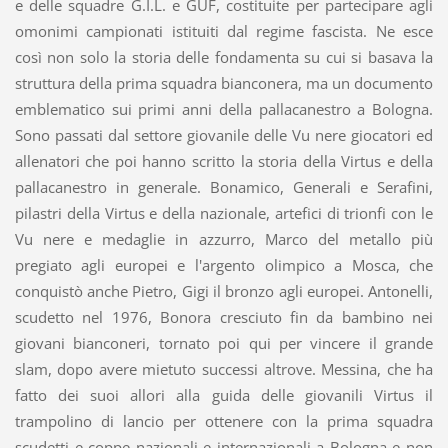
e delle squadre G.I.L. e GUF, costituite per partecipare agli
omonimi campionati istituiti dal regime fascista. Ne esce
così non solo la storia delle fondamenta su cui si basava la
struttura della prima squadra bianconera, ma un documento
emblematico sui primi anni della pallacanestro a Bologna.
Sono passati dal settore giovanile delle Vu nere giocatori ed
allenatori che poi hanno scritto la storia della Virtus e della
pallacanestro in generale. Bonamico, Generali e Serafini,
pilastri della Virtus e della nazionale, artefici di trionfi con le
Vu nere e medaglie in azzurro, Marco del metallo più
pregiato agli europei e l'argento olimpico a Mosca, che
conquistò anche Pietro, Gigi il bronzo agli europei. Antonelli,
scudetto nel 1976, Bonora cresciuto fin da bambino nei
giovani bianconeri, tornato poi qui per vincere il grande
slam, dopo avere mietuto successi altrove. Messina, che ha
fatto dei suoi allori alla guida delle giovanili Virtus il
trampolino di lancio per ottenere con la prima squadra
scudetti e coppe nazionali e internazionali a Bologna e non