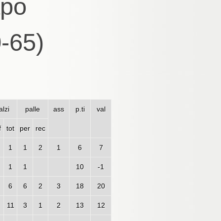
apo
-65)
alzi
palle
ass
p.ti
val
f
tot
per
rec
1
1
2
1
6
7
1
1
10
-1
6
6
2
3
18
20
11
3
1
2
13
12