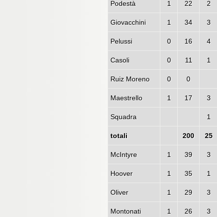
Podestà
1
22
2
Giovacchini
1
34
3
Pelussi
0
16
4
Casoli
0
11
1
Ruiz Moreno
0
0
Maestrello
1
17
3
Squadra
1
totali
200
25
McIntyre
1
39
3
Hoover
1
35
1
Oliver
1
29
3
Montonati
1
26
3