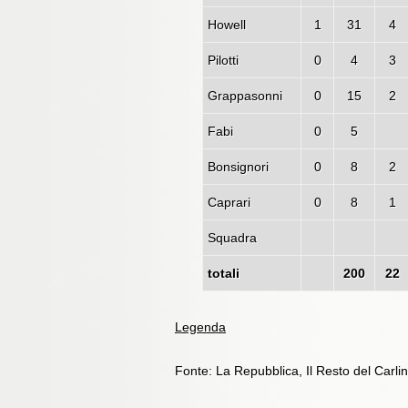
Howell
1
31
4
Pilotti
0
4
3
Grappasonni
0
15
2
Fabi
0
5
Bonsignori
0
8
2
Caprari
0
8
1
Squadra
totali
200
22
Legenda
Fonte: La Repubblica, Il Resto del Carli