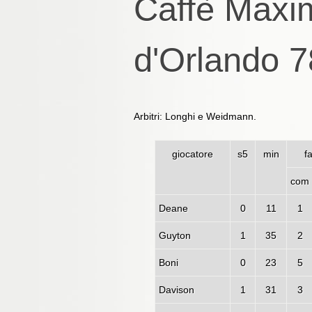
Caffè Maxi
d'Orlando 7
Arbitri: Longhi e Weidmann.
giocatore
s5
min
fa
com
Deane
0
11
1
Guyton
1
35
2
Boni
0
23
5
Davison
1
31
3