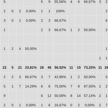
5
5
9
55,56%
4
6
66,67%
3
2
2
0
2
0,00%
1
1
100%
2
3
0
1
0,00%
2
3
66,67%
6
1
2
3
66,67%
1
2
50,00%
2
1
2
4
50,00%
1
1
1
22
5
21
23,81%
26
46
56,52%
11
15
73,33%
11
2
2
2
3
66,67%
3
7
42,86%
1
2
50,00%
5
5
1
7
14,29%
6
8
75,00%
7
8
87,50%
1
2
9
6
12
50,00%
8
14
57,14%
2
1
2
0
1
0,00%
1
6
16,67%
0
2
0,00%
2
7