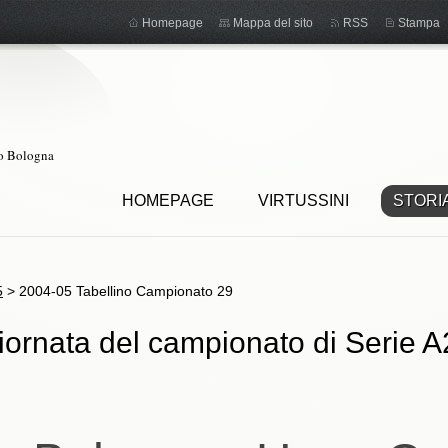
Homepage
Mappa del sito
RSS
Stampa
ro Bologna
HOMEPAGE
VIRTUSSINI
STORI
5
>
2004-05 Tabellino Campionato 29
iornata del campionato di Serie A2