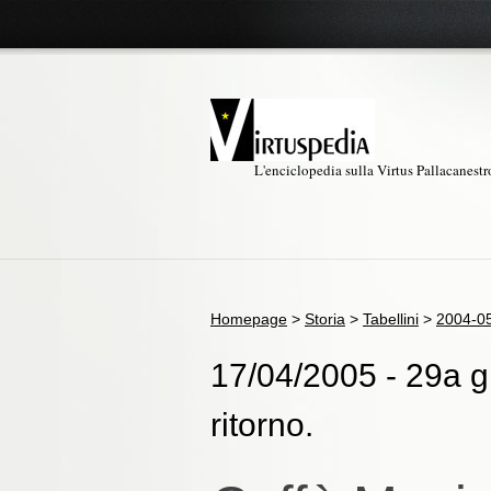
L'enciclopedia sulla Virtus Pallacanest
Homepage
>
Storia
>
Tabellini
>
2004-0
17/04/2005 - 29a g
ritorno.