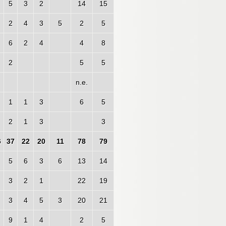
5
3
2
14
15
2
4
3
5
2
5
6
2
4
4
8
2
5
5
n.e.
1
1
3
6
5
2
1
3
3
6
37
22
20
11
78
79
5
6
3
6
13
14
3
2
1
22
19
3
4
5
3
20
21
9
1
4
2
5