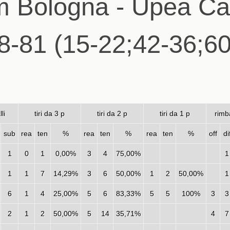
m Bologna - Upea C
8-81 (15-22;42-36;60
lli
tiri da 3 p
tiri da 2 p
tiri da 1 p
rimb
sub
rea
ten
%
rea
ten
%
rea
ten
%
off
di
1
0
1
0,00%
3
4
75,00%
1
1
1
7
14,29%
3
6
50,00%
1
2
50,00%
1
6
1
4
25,00%
5
6
83,33%
5
5
100%
3
3
2
1
2
50,00%
5
14
35,71%
4
7