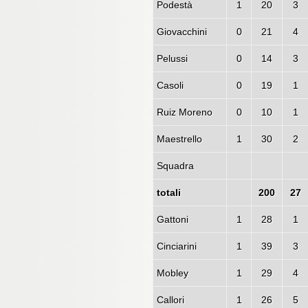
Podestà
1
20
3
Giovacchini
0
21
4
Pelussi
0
14
3
Casoli
0
19
1
Ruiz Moreno
0
10
1
Maestrello
1
30
2
Squadra
totali
200
27
Gattoni
1
28
1
Cinciarini
1
39
3
Mobley
1
29
4
Callori
1
26
5