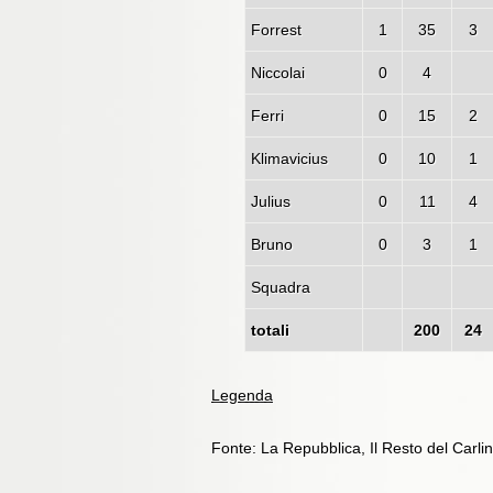
Forrest
1
35
3
Niccolai
0
4
Ferri
0
15
2
Klimavicius
0
10
1
Julius
0
11
4
Bruno
0
3
1
Squadra
totali
200
24
Legenda
Fonte: La Repubblica, Il Resto del Carli