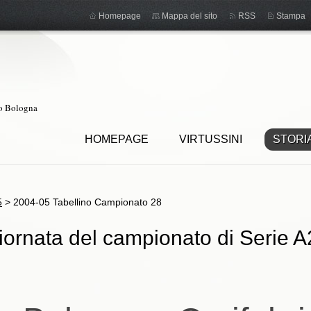
Homepage
Mappa del sito
RSS
Stampa
ro Bologna
HOMEPAGE
VIRTUSSINI
STORI
5
>
2004-05 Tabellino Campionato 28
iornata del campionato di Serie A2