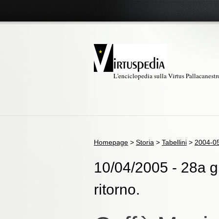
L'enciclopedia sulla Virtus Pallacanest
Homepage
>
Storia
>
Tabellini
>
2004-0
10/04/2005 - 28a g
ritorno.