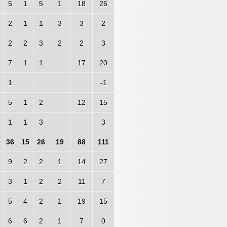
5
1
5
1
18
26
2
1
1
3
3
2
2
2
3
2
2
3
7
1
1
17
20
1
-1
5
1
2
12
15
1
1
3
3
5
36
15
26
19
88
111
9
2
2
1
14
27
3
1
2
2
11
7
5
4
2
1
19
15
6
6
2
1
7
0