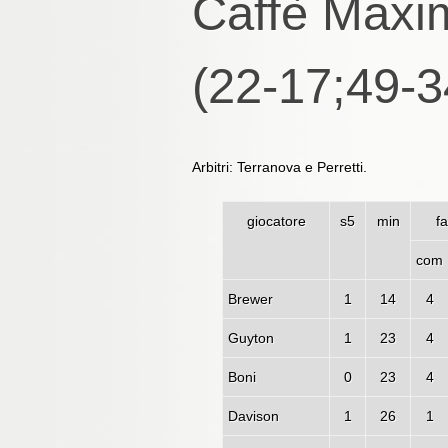
Caffè Maxim
(22-17;49-3
Arbitri: Terranova e Perretti.
giocatore
s5
min
fa
com
Brewer
1
14
4
Guyton
1
23
4
Boni
0
23
4
Davison
1
26
1