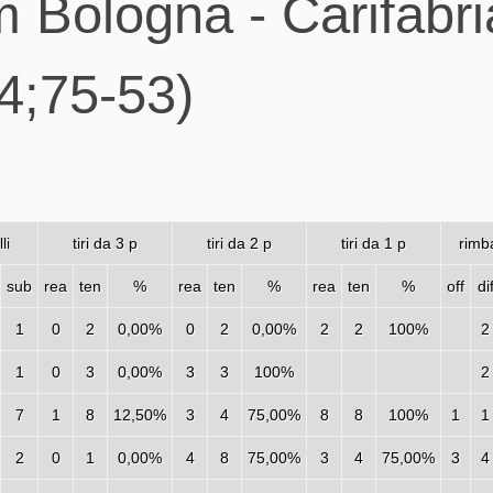
 Bologna - Carifabr
4;75-53)
lli
tiri da 3 p
tiri da 2 p
tiri da 1 p
rimba
sub
rea
ten
%
rea
ten
%
rea
ten
%
off
di
1
0
2
0,00%
0
2
0,00%
2
2
100%
2
1
0
3
0,00%
3
3
100%
2
7
1
8
12,50%
3
4
75,00%
8
8
100%
1
1
2
0
1
0,00%
4
8
75,00%
3
4
75,00%
3
4