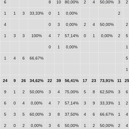
6
8
10
80,00%
2
4
50,00%
3
2
1
1
3
33,33%
0
1
0,00%
2
4
0
3
0,00%
2
4
50,00%
2
1
3
3
100%
4
7
57,14%
0
1
0,00%
2
5
0
1
0,00%
1
1
4
6
66,67%
5
1
24
9
26
34,62%
22
39
56,41%
17
23
73,91%
11
2
9
1
2
50,00%
3
4
75,00%
5
8
62,50%
3
6
6
0
4
0,00%
4
7
57,14%
3
9
33,33%
1
2
5
3
5
60,00%
3
8
37,50%
4
6
66,67%
1
4
2
0
2
0,00%
3
6
50,00%
1
2
50,00%
2
4