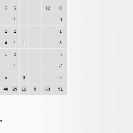
5
5
12
0
1
-1
2
2
1
4
1
1
3
1
2
-7
1
-2
5
3
8
7
40
25
12
5
63
51
et
.