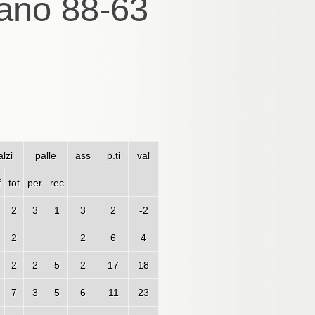
iano 88-63
lzi
palle
ass
p.ti
val
f
tot
per
rec
2
3
1
3
2
-2
2
2
6
4
2
2
5
2
17
18
7
3
5
6
11
23