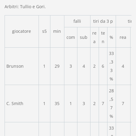
Arbitri: Tullio e Gori.
falli
tiri da 3 p
tiri
giocatore
s5
min
re
te
com
sub
%
rea
a
n
33
,3
Brunson
1
29
3
4
2
6
4
3
%
28
,5
C. Smith
1
35
1
3
2
7
7
7
%
33