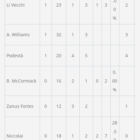
,0
Li Vecchi
1
23
1
3
1
3
2
0
%
A. Williams
1
32
1
3
3
Podestà
1
20
4
5
4
0,
R. McCormack
0
16
2
1
0
2
00
%
Zanus Fortes
0
12
3
2
1
28
,5
Niccolai
0
18
1
2
2
7
0