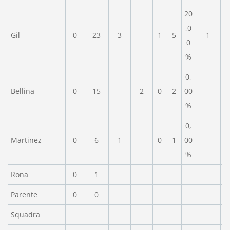
20
,0
Gil
0
23
3
1
5
1
0
%
0,
Bellina
0
15
2
0
2
00
%
0,
Martinez
0
6
1
0
1
00
%
Rona
0
1
Parente
0
0
Squadra