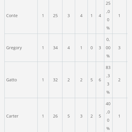
25
,0
Conte
1
25
3
4
1
4
1
0
%
0,
Gregory
1
34
4
1
0
3
00
3
%
83
,3
Gatto
1
32
2
2
5
6
2
3
%
40
,0
Carter
1
26
5
3
2
5
1
0
%