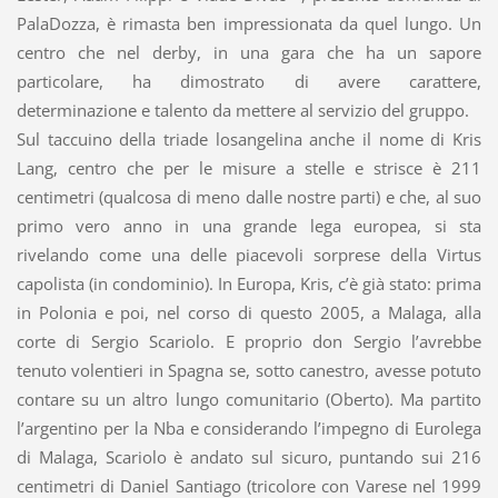
PalaDozza, è rimasta ben impressionata da quel lungo. Un
centro che nel derby, in una gara che ha un sapore
particolare, ha dimostrato di avere carattere,
determinazione e talento da mettere al servizio del gruppo.
Sul taccuino della triade losangelina anche il nome di Kris
Lang, centro che per le misure a stelle e strisce è 211
centimetri (qualcosa di meno dalle nostre parti) e che, al suo
primo vero anno in una grande lega europea, si sta
rivelando come una delle piacevoli sorprese della Virtus
capolista (in condominio). In Europa, Kris, c’è già stato: prima
in Polonia e poi, nel corso di questo 2005, a Malaga, alla
corte di Sergio Scariolo. E proprio don Sergio l’avrebbe
tenuto volentieri in Spagna se, sotto canestro, avesse potuto
contare su un altro lungo comunitario (Oberto). Ma partito
l’argentino per la Nba e considerando l’impegno di Eurolega
di Malaga, Scariolo è andato sul sicuro, puntando sui 216
centimetri di Daniel Santiago (tricolore con Varese nel 1999