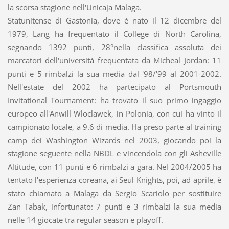
la scorsa stagione nell'Unicaja Malaga.
Statunitense di Gastonia, dove è nato il 12 dicembre del
1979, Lang ha frequentato il College di North Carolina,
segnando 1392 punti, 28°nella classifica assoluta dei
marcatori dell'università frequentata da Micheal Jordan: 11
punti e 5 rimbalzi la sua media dal '98/'99 al 2001-2002.
Nell'estate del 2002 ha partecipato al Portsmouth
Invitational Tournament: ha trovato il suo primo ingaggio
europeo all'Anwill Wloclawek, in Polonia, con cui ha vinto il
campionato locale, a 9.6 di media. Ha preso parte al training
camp dei Washington Wizards nel 2003, giocando poi la
stagione seguente nella NBDL e vincendola con gli Asheville
Altitude, con 11 punti e 6 rimbalzi a gara. Nel 2004/2005 ha
tentato l'esperienza coreana, ai Seul Knights, poi, ad aprile, è
stato chiamato a Malaga da Sergio Scariolo per sostituire
Zan Tabak, infortunato: 7 punti e 3 rimbalzi la sua media
nelle 14 giocate tra regular season e playoff.