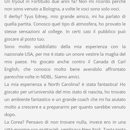
Un tryout in Fortitudo due anni fa? Non mi ricordo perché
non sono venuto a Bologna, a volte le voci sono solo voci.
Il derby? Tyus Edney, mio grande amico, mi ha parlato di
quella partita. Conosco quel tipo di atmosfera, ho provato le
stesse sensazioni al college. In certi casi il pubblico può
giocare al posto tuo.
Sono molto soddisfatto della mia esperienza con la
nazionale USA, per me è stato un onore vestire la maglia del
mio paese. Ho giocato anche contro il Canada di Carl
English, che conosco molto bene avendolo affrontato
parecchie volte in NDBL. Siamo amici.
La mia esperienza a North Carolina? è stata fantastica! Ho
giocato per un'università del mio stato di nascita, ho trovato
un ambiente fantastico e un grande coach che mi ha aiutato
molto a crescere e a prepararmi per quanto sarebbe venuto
dopo.
La Corea? Pensavo di non trovare nulla, invece ero in una
città enorme con grattacieli, sembrava New York. Tanta tanta