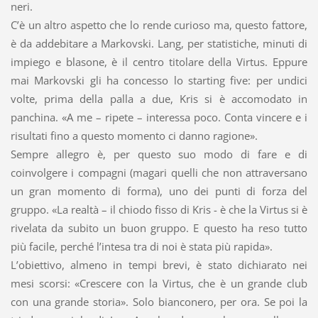
neri.
C’è un altro aspetto che lo rende curioso ma, questo fattore,
è da addebitare a Markovski. Lang, per statistiche, minuti di
impiego e blasone, è il centro titolare della Virtus. Eppure
mai Markovski gli ha concesso lo starting five: per undici
volte, prima della palla a due, Kris si è accomodato in
panchina. «A me – ripete – interessa poco. Conta vincere e i
risultati fino a questo momento ci danno ragione».
Sempre allegro è, per questo suo modo di fare e di
coinvolgere i compagni (magari quelli che non attraversano
un gran momento di forma), uno dei punti di forza del
gruppo. «La realtà – il chiodo fisso di Kris - è che la Virtus si è
rivelata da subito un buon gruppo. E questo ha reso tutto
più facile, perché l’intesa tra di noi è stata più rapida».
L’obiettivo, almeno in tempi brevi, è stato dichiarato nei
mesi scorsi: «Crescere con la Virtus, che è un grande club
con una grande storia». Solo bianconero, per ora. Se poi la