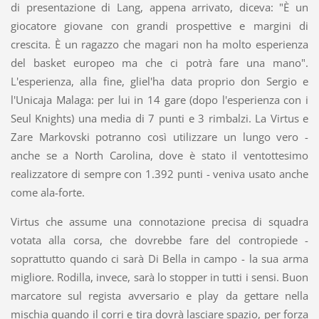
di presentazione di Lang, appena arrivato, diceva: "È un
giocatore giovane con grandi prospettive e margini di
crescita. È un ragazzo che magari non ha molto esperienza
del basket europeo ma che ci potrà fare una mano".
L'esperienza, alla fine, gliel'ha data proprio don Sergio e
l'Unicaja Malaga: per lui in 14 gare (dopo l'esperienza con i
Seul Knights) una media di 7 punti e 3 rimbalzi. La Virtus e
Zare Markovski potranno così utilizzare un lungo vero -
anche se a North Carolina, dove è stato il ventottesimo
realizzatore di sempre con 1.392 punti - veniva usato anche
come ala-forte.
Virtus che assume una connotazione precisa di squadra
votata alla corsa, che dovrebbe fare del contropiede -
soprattutto quando ci sarà Di Bella in campo - la sua arma
migliore. Rodilla, invece, sarà lo stopper in tutti i sensi. Buon
marcatore sul regista avversario e play da gettare nella
mischia quando il corri e tira dovrà lasciare spazio, per forza