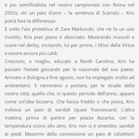
e poi semifinalista nel nostro campionato con Roma nel
2003). «In un paio d’anni – la sentenza di Scariolo – Kris
potrà fare la differenza».
E sotto l’ala protettiva di Zare Markovski, che ne fa un uso
insolito, Kris pian piano è sbocciato. Mostrando muscoli e
cuore nel derby, incitando, lui per primo, i tifosi della Virtus
a essere ancora più caldi.
Cresciuto, o meglio, educato a North Carolina, Kris ha
passato l’estate giocando per la nazionale del suo paese.
Arrivato a Bologna a fine agosto, non ha impiegato molto ad
ambientarsi. E nemmeno a portare, per le strade della
nostra città, quella che, in questo periodo dell’anno, appare
come un’idea bizzarra. Che faccia freddo o che piova, Kris
indossa un paio di sandali (quasi francescani). L’altra
mattina, prima di partire per piazza Azzarita, con la
temperatura vicino allo zero, Kris non si è smentito: sandali
ai piedi. Massimo della concessione un paio di calzettoni