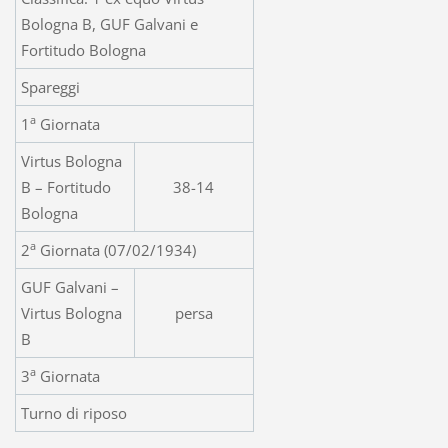
Bologna B, GUF Galvani e
Fortitudo Bologna
Spareggi
a
1
Giornata
Virtus Bologna
B – Fortitudo
38-14
Bologna
a
2
Giornata (07/02/1934)
GUF Galvani –
Virtus Bologna
persa
B
a
3
Giornata
Turno di riposo