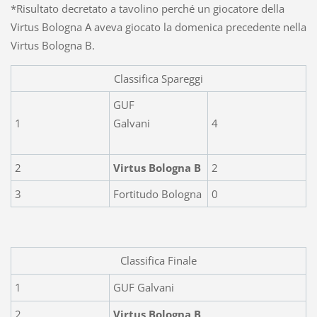
*Risultato decretato a tavolino perché un giocatore della
Virtus Bologna A aveva giocato la domenica precedente nella
Virtus Bologna B.
Classifica Spareggi
GUF
1
Galvani
4
2
Virtus Bologna B
2
3
Fortitudo Bologna
0
Classifica Finale
1
GUF Galvani
2
Virtus Bologna B