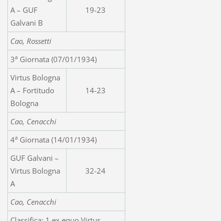
A – GUF
19-23
Galvani B
Cao, Rossetti
a
3
Giornata (07/01/1934)
Virtus Bologna
A – Fortitudo
14-23
Bologna
Cao, Cenacchi
a
4
Giornata (14/01/1934)
GUF Galvani –
Virtus Bologna
32-24
A
Cao, Cenacchi
Classifica: 1 ex equo Virtus