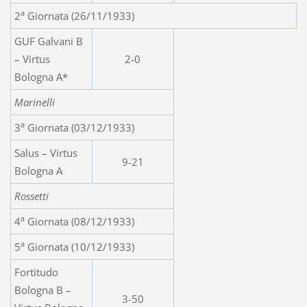
a
2
Giornata (26/11/1933)
GUF Galvani B
– Virtus
2-0
Bologna A*
Marinelli
a
3
Giornata (03/12/1933)
Salus – Virtus
9-21
Bologna A
Rossetti
a
4
Giornata (08/12/1933)
a
5
Giornata (10/12/1933)
Fortitudo
Bologna B –
3-50