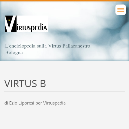
L'enciclopedia sulla Virtus Pallacanestro
Bologna
VIRTUS B
di Ezio Liporesi per Virtuspedia