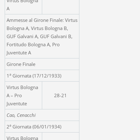
Virtus Bologna
A
Ammesse al Girone Finale: Virtus
Bologna A, Virtus Bologna B,
GUF Galvani A, GUF Galvani B,
Fortitudo Bologna A, Pro
Juventute A
Girone Finale
a
1
Giornata (17/12/1933)
Virtus Bologna
A – Pro
28-21
Juventute
Cao, Cenacchi
a
2
Giornata (06/01/1934)
Virtus Bologna