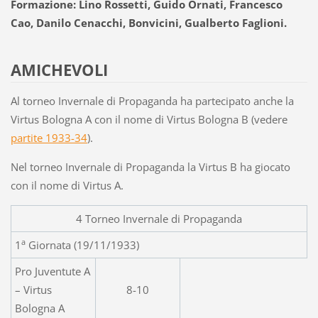
Formazione: Lino Rossetti, Guido Ornati, Francesco
Cao, Danilo Cenacchi, Bonvicini, Gualberto Faglioni.
AMICHEVOLI
Al torneo Invernale di Propaganda ha partecipato anche la
Virtus Bologna A con il nome di Virtus Bologna B (vedere
partite 1933-34
).
Nel torneo Invernale di Propaganda la Virtus B ha giocato
con il nome di Virtus A.
4 Torneo Invernale di Propaganda
a
1
Giornata (19/11/1933)
Pro Juventute A
– Virtus
8-10
Bologna A