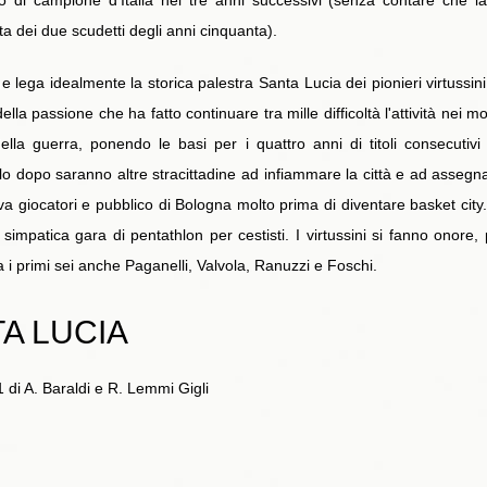
o di campione d'Italia nei tre anni successivi (senza contare che la
ta dei due scudetti degli anni cinquanta).
ega idealmente la storica palestra Santa Lucia dei pionieri virtussini
la passione che ha fatto continuare tra mille difficoltà l'attività nei mo
ella guerra, ponendo le basi per i quattro anni di titoli consecutivi 
 dopo saranno altre stracittadine ad infiammare la città e ad assegnare
 giocatori e pubblico di Bologna molto prima di diventare basket city.
impatica gara di pentathlon per cestisti. I virtussini si fanno onore, 
a i primi sei anche Paganelli, Valvola, Ranuzzi e Foschi.
A LUCIA
1 di A. Baraldi e R. Lemmi Gigli