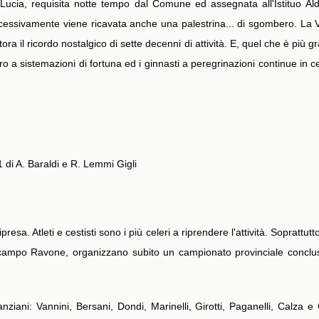
ucia, requisita notte tempo dal Comune ed assegnata all'Istituo Aldi
cessivamente viene ricavata anche una palestrina... di sgombero. La Vi
ttora il ricordo nostalgico di sette decenni di attività. E, quel che è più 
ro a sistemazioni di fortuna ed i ginnasti a peregrinazioni continue in c
1 di A. Baraldi e R. Lemmi Gigli
a. Atleti e cestisti sono i più celeri a riprendere l'attività. Soprattutto 
l campo Ravone, organizzano subito un campionato provinciale conclu
ziani: Vannini, Bersani, Dondi, Marinelli, Girotti, Paganelli, Calza e