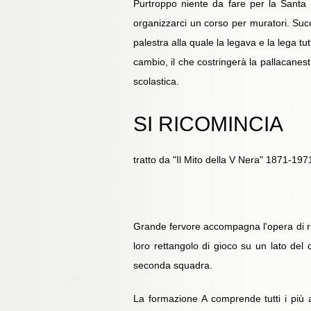
Purtroppo niente da fare per la Santa L
organizzarci un corso per muratori. Suc
palestra alla quale la legava e la lega tu
cambio, il che costringerà la pallacanest
scolastica.
SI RICOMINCIA
tratto da "Il Mito della V Nera" 1871-197
Grande fervore accompagna l'opera di ripres
loro rettangolo di gioco su un lato de
seconda squadra.
La formazione A comprende tutti i più an