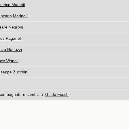
erico Marietti
ncarlo Marinelli
sare Negroni
os Paganelli
nzo Ranuzzi
co Vignoli
useppe Zucchini
compagnatore cambista:
Guido Foschi