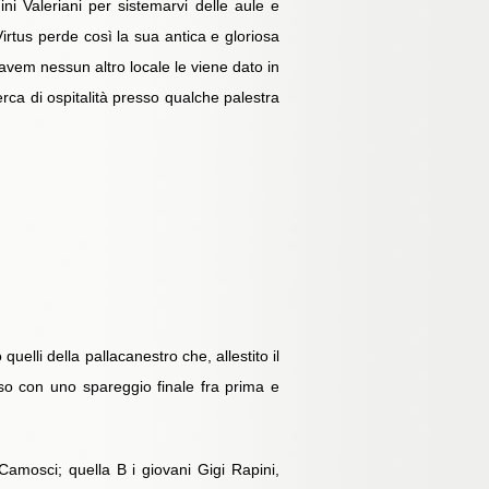
ni Valeriani per sistemarvi delle aule e
rtus perde così la sua antica e gloriosa
gravem nessun altro locale le viene dato in
erca di ospitalità presso qualche palestra
quelli della pallacanestro che, allestito il
so con uno spareggio finale fra prima e
 Camosci; quella B i giovani Gigi Rapini,