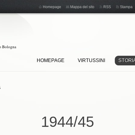
Homepage
Mappa del sito
RSS
Stampa
ro Bologna
HOMEPAGE
VIRTUSSINI
STORI
5
1944/45