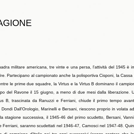
TAGIONE
adra militare americana, tre vinte e una persa, l'attività del 1945 è 
re. Partecipano al campionato anche la polisportiva Cisponi, la Cassa 
entre le prime due squadre, la Virtus e la Virtus B dominano il campi
po del Ravone il 15 giugno, a meno di due mesi dalla liberazione. Un
us B, trascinata da Ranuzzi e Ferriani, chiude il primo tempo avanti
ltano Dondi Dall'Orologio, Marinelli e Bersani, riescono proprio in volata
la stagione successiva, il 1945-46 del primo scudetto, Bersani, Vannin
 e Ferriani, saranno scudettati nel 1946-47, Camosci nel 1947-48. Qui