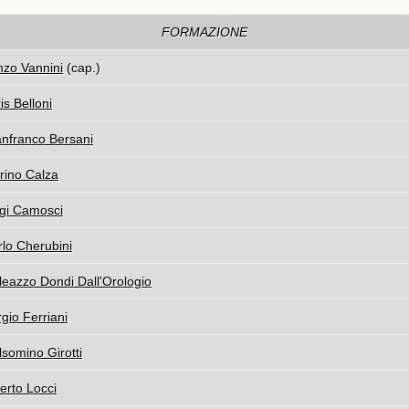
FORMAZIONE
nzo Vannini
(cap.)
is Belloni
anfranco Bersani
rino Calza
igi Camosci
lo Cherubini
eazzo Dondi Dall'Orologio
gio Ferriani
somino Girotti
erto Locci