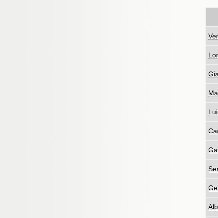
Ve
Lor
Gi
Ma
Lu
Car
Gal
Ser
Gel
Alb