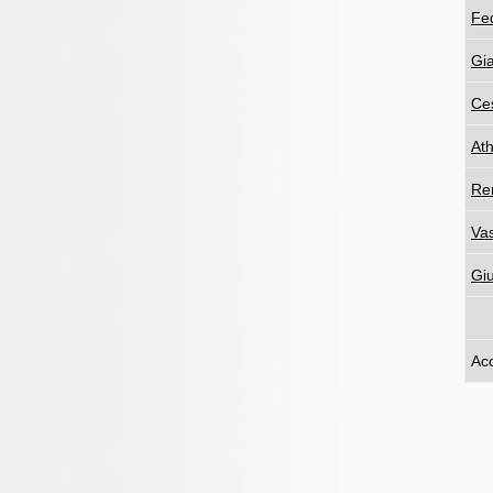
Fed
Gia
Ce
Ath
Re
Vas
Gi
Ac