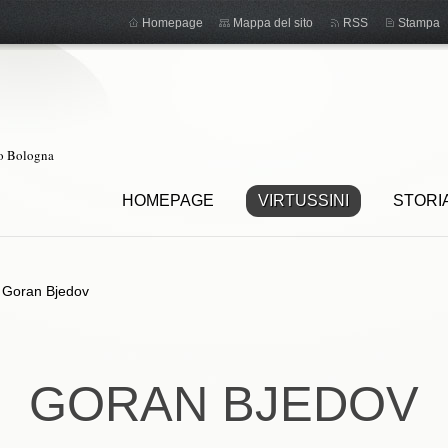
Homepage
Mappa del sito
RSS
Stampa
ro Bologna
HOMEPAGE
VIRTUSSINI
STORI
>
Goran Bjedov
GORAN BJEDOV