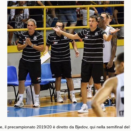
, il precampionato 2019/20 è diretto da Bjedov, qui nella semifinal del