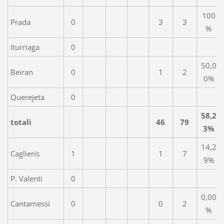
100
Prada
0
3
3
%
Iturriaga
0
50,0
Beiran
0
1
2
0%
Querejeta
0
58,2
totali
46
79
3%
14,2
Caglieris
1
1
7
9%
P. Valenti
0
0,00
Cantamessi
0
0
2
%