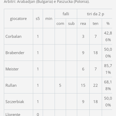
Arbitri: Arabadjan (Bulgaria) e Paszucka (Polonia).
falli
tiri da 2 p
giocatore
s5
min
com
sub
rea
ten
%
42,8
Corbalan
1
3
7
6%
50,0
Brabender
1
9
18
0%
85,7
Meister
1
6
7
1%
68,1
Rullan
1
5
15
22
8%
50,0
Szczerbiak
1
9
18
0%
Llorente
0