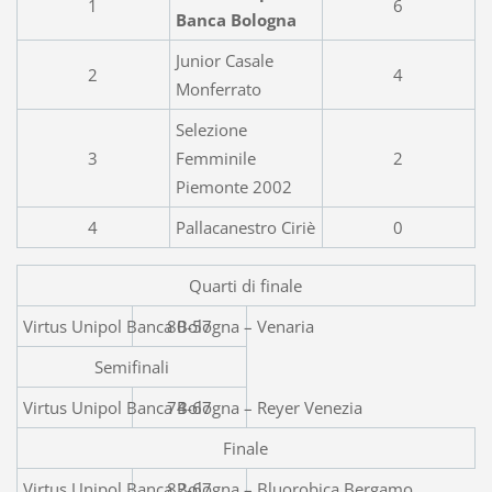
1
6
Banca Bologna
Junior Casale
2
4
Monferrato
Selezione
3
Femminile
2
Piemonte 2002
4
Pallacanestro Ciriè
0
Quarti di finale
Virtus Unipol Banca Bologna – Venaria
80-57
Semifinali
Virtus Unipol Banca Bologna – Reyer Venezia
74-67
Finale
Virtus Unipol Banca Bologna
82-67