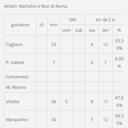
Arbitri: Martolini e Rosi di Roma.
falli
tiri da 2 p
giocatore
s5
min
com
sub
rea
ten
%
33,3
Caglieris
33
4
12
3%
0,00
P. Valenti
7
0
1
%
Cantamessi
M. Martini
47,0
Villalta
36
5
8
17
6%
58,3
Marquinho
30
7
12
3%