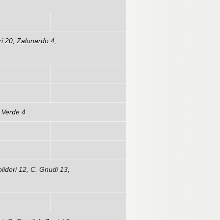
108-19
i 20, Zalunardo 4,
69-64
70-43
, Verde 4
98-37
49-79
lidori 12, C. Gnudi 13,
70-53