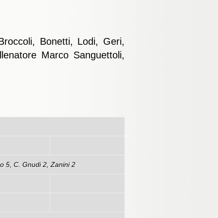
occoli, Bonetti, Lodi, Geri,
llenatore Marco Sanguettoli,
8/11/2009)
67-64
o 5, C. Gnudi 2, Zanini 2
94-84
20-114