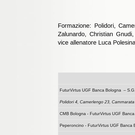
Formazione: Polidori, Camer
Zalunardo, Christian Gnudi,
vice allenatore Luca Polesina
FuturVirtus UGF Banca Bol
Polidori 4, Camerlengo 23, Cammarata 1,
CMB Bologna - FuturVirtus UGF Banca B
Peperoncino - FuturVirtus UGF Banca B