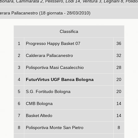
onara, Cammarata 2, Pelissero, Lodi 14, Ventura 3, Legnani 8, Polidori
rara Pallacanestro (18 giornata - 28/03/2010)
Classifica
1
Progresso Happy Basket 07
36
2
Calderara Pallacanestro
32
3
Polisportiva Masi Casalecchio
28
4
FuturVirtus UGF Banca Bologna
20
5
S.G. Fortitudo Bologna
20
6
CMB Bologna
14
7
Basket Altedo
14
8
Polisportiva Monte San Pietro
8