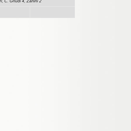
, C. Gnudi 4, Zanini 2
54-65