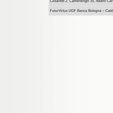
Cesaretti 2, Camerlengo 35, Adami Carb
FuturVirtus UGF Banca Bologna – Calde