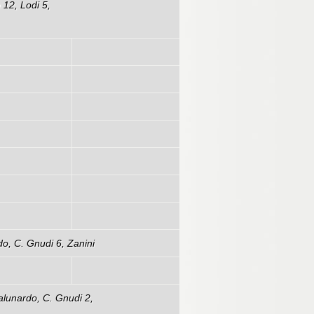
 12, Lodi 5,
73-67
49-70
55-80
75-62
47-62
73-71
51-54
do, C. Gnudi 6, Zanini
73-54
alunardo, C. Gnudi 2,