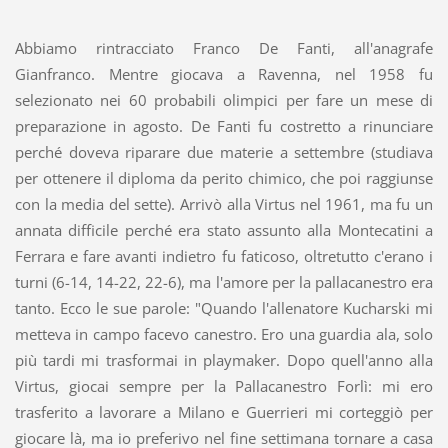
Abbiamo rintracciato Franco De Fanti, all'anagrafe
Gianfranco. Mentre giocava a Ravenna, nel 1958 fu
selezionato nei 60 probabili olimpici per fare un mese di
preparazione in agosto. De Fanti fu costretto a rinunciare
perché doveva riparare due materie a settembre (studiava
per ottenere il diploma da perito chimico, che poi raggiunse
con la media del sette). Arrivò alla Virtus nel 1961, ma fu un
annata difficile perché era stato assunto alla Montecatini a
Ferrara e fare avanti indietro fu faticoso, oltretutto c'erano i
turni (6-14, 14-22, 22-6), ma l'amore per la pallacanestro era
tanto. Ecco le sue parole: "Quando l'allenatore Kucharski mi
metteva in campo facevo canestro. Ero una guardia ala, solo
più tardi mi trasformai in playmaker. Dopo quell'anno alla
Virtus, giocai sempre per la Pallacanestro Forlì: mi ero
trasferito a lavorare a Milano e Guerrieri mi corteggiò per
giocare là, ma io preferivo nel fine settimana tornare a casa