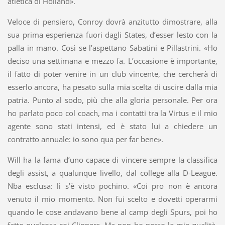
atletica di Holland».
Veloce di pensiero, Conroy dovrà anzitutto dimostrare, alla
sua prima esperienza fuori dagli States, d’esser lesto con la
palla in mano. Così se l’aspettano Sabatini e Pillastrini. «Ho
deciso una settimana e mezzo fa. L’occasione è importante,
il fatto di poter venire in un club vincente, che cercherà di
esserlo ancora, ha pesato sulla mia scelta di uscire dalla mia
patria. Punto al sodo, più che alla gloria personale. Per ora
ho parlato poco col coach, ma i contatti tra la Virtus e il mio
agente sono stati intensi, ed è stato lui a chiedere un
contratto annuale: io sono qua per far bene».
Will ha la fama d’uno capace di vincere sempre la classifica
degli assist, a qualunque livello, dal college alla D-League.
Nba esclusa: lì s’è visto pochino. «Coi pro non è ancora
venuto il mio momento. Non fui scelto e dovetti operarmi
quando le cose andavano bene al camp degli Spurs, poi ho