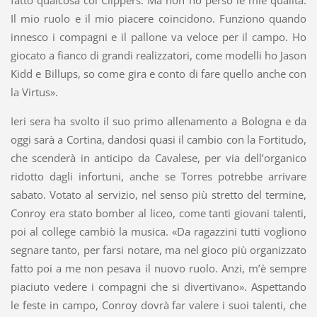
fatto qualcosa coi Clippers. Ma non ho perso le mie qualità.
Il mio ruolo e il mio piacere coincidono. Funziono quando
innesco i compagni e il pallone va veloce per il campo. Ho
giocato a fianco di grandi realizzatori, come modelli ho Jason
Kidd e Billups, so come gira e conto di fare quello anche con
la Virtus».
Ieri sera ha svolto il suo primo allenamento a Bologna e da
oggi sarà a Cortina, dandosi quasi il cambio con la Fortitudo,
che scenderà in anticipo da Cavalese, per via dell’organico
ridotto dagli infortuni, anche se Torres potrebbe arrivare
sabato. Votato al servizio, nel senso più stretto del termine,
Conroy era stato bomber al liceo, come tanti giovani talenti,
poi al college cambiò la musica. «Da ragazzini tutti vogliono
segnare tanto, per farsi notare, ma nel gioco più organizzato
fatto poi a me non pesava il nuovo ruolo. Anzi, m’è sempre
piaciuto vedere i compagni che si divertivano». Aspettando
le feste in campo, Conroy dovrà far valere i suoi talenti, che