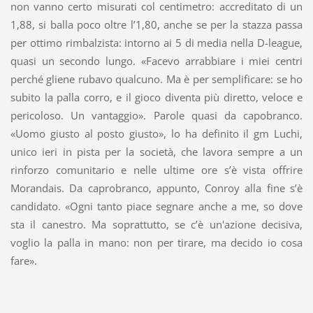
non vanno certo misurati col centimetro: accreditato di un
1,88, si balla poco oltre l’1,80, anche se per la stazza passa
per ottimo rimbalzista: intorno ai 5 di media nella D-league,
quasi un secondo lungo. «Facevo arrabbiare i miei centri
perché gliene rubavo qualcuno. Ma è per semplificare: se ho
subito la palla corro, e il gioco diventa più diretto, veloce e
pericoloso. Un vantaggio». Parole quasi da capobranco.
«Uomo giusto al posto giusto», lo ha definito il gm Luchi,
unico ieri in pista per la società, che lavora sempre a un
rinforzo comunitario e nelle ultime ore s’è vista offrire
Morandais. Da caprobranco, appunto, Conroy alla fine s’è
candidato. «Ogni tanto piace segnare anche a me, so dove
sta il canestro. Ma soprattutto, se c’è un'azione decisiva,
voglio la palla in mano: non per tirare, ma decido io cosa
fare».