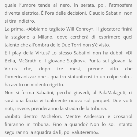
quale l’umore tende al nero. In serata, poi, l’atmosfera
diventa elettrica. È l’ora delle decisioni. Claudio Sabatini non
si tira indietro.
La prima. «Abbiamo tagliato Will Conroy». Il giocatore finirà
la stagione a Milano, dove cercherà di esprimere quel
talento che all’ombra delle Due Torri non s’è visto.
E i play della Virtus? Lo stesso Sabatini non ha dubbi: «Di
Bella, McGrath e il giovane Stojkov». Punta sui giovani la
Virtus che, dopo tre mesi, prende atto che
l’americanizzazione - quattro statunitensi in un colpo solo -
ha avuto un violento rigetto.
Non si ferma Sabatini, perché giovedì, al PalaMalaguti, ci
sarà una faccia virtualmente nuova sul parquet. Due volti
noti, invece, prenderanno la strada della tribuna.
«Subito dentro Michelori. Mentre Anderson e Crosariol
finiranno in tribuna. Fino a quando? Non lo so. Intanto
seguiranno la squadra da lì, poi valuteremo».