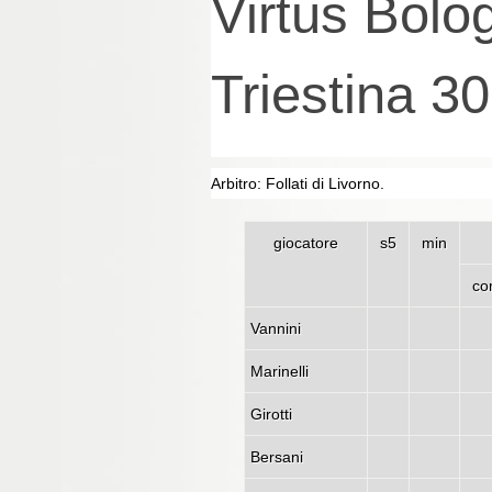
Virtus Bolo
Triestina 3
Arbitro: Follati di Livorno.
giocatore
s5
min
co
Vannini
Marinelli
Girotti
Bersani