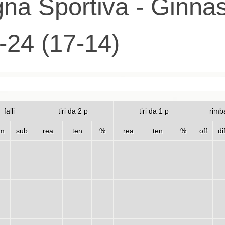
gna Sportiva - Ginnas
0-24 (17-14)
falli
tiri da 2 p
tiri da 1 p
rimba
m
sub
rea
ten
%
rea
ten
%
off
di