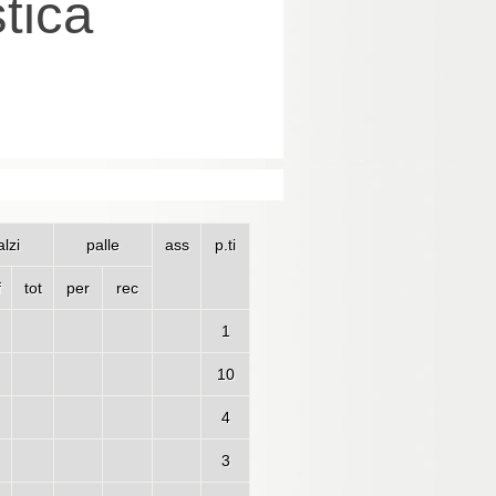
tica
lzi
palle
ass
p.ti
f
tot
per
rec
1
10
4
3