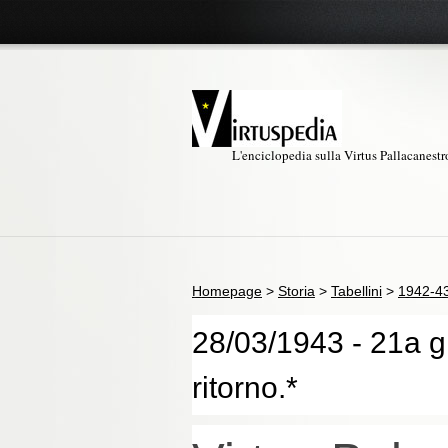
L'enciclopedia sulla Virtus Pallacanest
Homepage
>
Storia
>
Tabellini
>
1942-4
28/03/1943 - 21a gi
ritorno.*