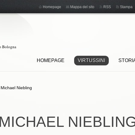
Homepage
Mappa del sito
RSS
Stampa
ro Bologna
HOMEPAGE
VIRTUSSINI
STORI
>
Michael Niebling
MICHAEL NIEBLIN