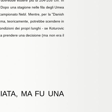
n dovrebbe essere più di 204-205 cm. In
 Dopo una stagione nelle fila degli Umea
l campionato Nebl. Mentre, per la "Danish
va ma, teoricamente, potrebbe scendere in
ondizioni dei propri lunghi - se Koturovic
 - a prendere una decisione (ma non era il
IATA, MA FU UNA