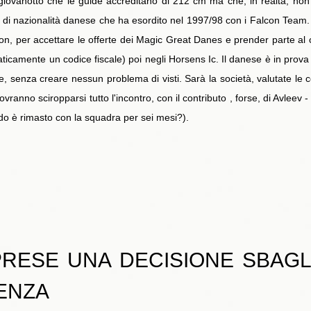
n giovanotto che le guide accreditano di 212 cm ma che, in realtà, no
, di nazionalità danese che ha esordito nel 1997/98 con i Falcon Team.
lcon, per accettare le offerte dei Magic Great Danes e prender parte a
raticamente un codice fiscale) poi negli Horsens Ic. Il danese è in pro
ele, senza creare nessun problema di visti. Sarà la società, valutate le c
ranno sciropparsi tutto l'incontro, con il contributo , forse, di Avleev
do è rimasto con la squadra per sei mesi?).
PRESE UNA DECISIONE SBAGL
ENZA