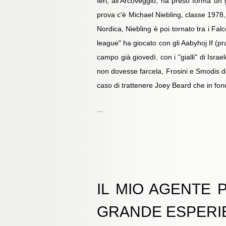
Ieri, all'Arcoveggio, ha preso forma u
prova c'è Michael Niebling, classe 1978
Nordica, Niebling è poi tornato tra i Fa
league" ha giocato con gli Aabyhoj If (p
campo già giovedì, con i "gialli" di Isra
non dovesse farcela, Frosini e Smodis dov
caso di trattenere Joey Beard che in fon
...
IL MIO AGENTE 
GRANDE ESPERI