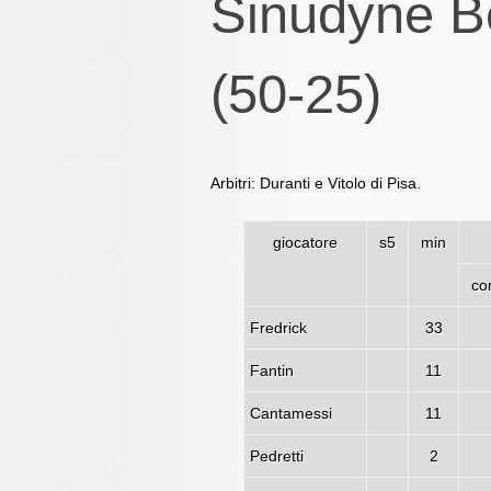
Sinudyne Bo
(50-25)
Arbitri: Duranti e Vitolo di Pisa.
giocatore
s5
min
co
Fredrick
33
Fantin
11
Cantamessi
11
Pedretti
2