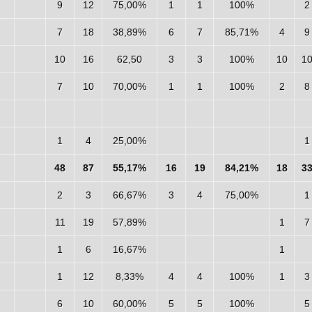
9
12
75,00%
1
1
100%
2
7
18
38,89%
6
7
85,71%
4
9
10
16
62,50
3
3
100%
10
1
7
10
70,00%
1
1
100%
2
8
1
4
25,00%
1
48
87
55,17%
16
19
84,21%
18
3
2
3
66,67%
3
4
75,00%
1
11
19
57,89%
1
7
1
6
16,67%
1
1
12
8,33%
4
4
100%
1
3
6
10
60,00%
5
5
100%
5