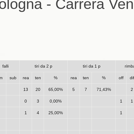
logna - Carrera Ven
falli
tiri da 2 p
tiri da 1 p
rimba
m
sub
rea
ten
%
rea
ten
%
off
di
13
20
65,00%
5
7
71,43%
2
0
3
0,00%
1
1
1
4
25,00%
1