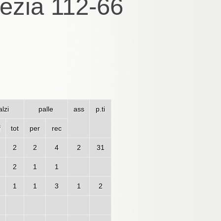
ezia 112-66
lzi
palle
ass
p.ti
f
tot
per
rec
2
2
4
2
31
2
1
1
1
1
3
1
2