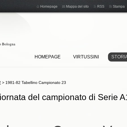
Homepage
Mappa del sito
RSS
Stampa
ro Bologna
HOMEPAGE
VIRTUSSINI
STORI
2
>
1981-82 Tabellino Campionato 23
iornata del campionato di Serie A1