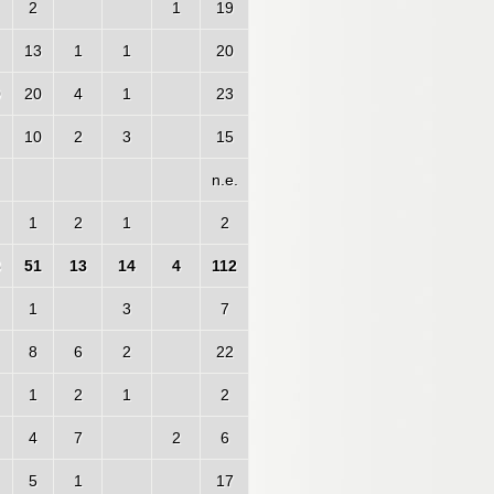
2
1
19
13
1
1
20
0
20
4
1
23
10
2
3
15
n.e.
1
2
1
2
3
51
13
14
4
112
1
3
7
8
6
2
22
1
2
1
2
4
7
2
6
5
1
17