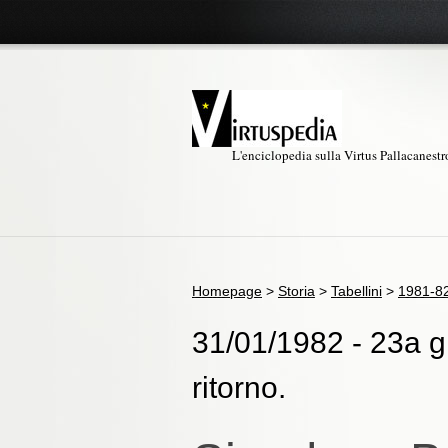
L'enciclopedia sulla Virtus Pallacanest
Homepage
>
Storia
>
Tabellini
>
1981-8
31/01/1982 - 23a g
ritorno.