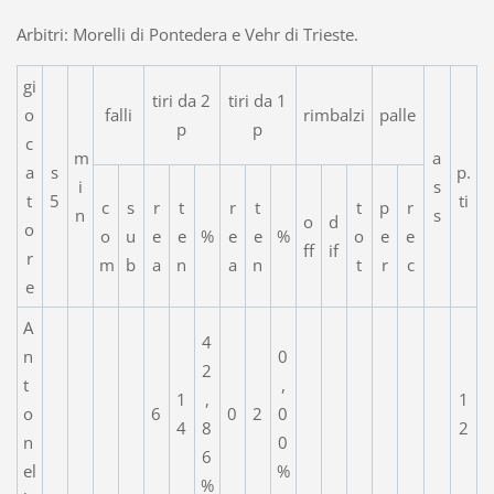
Arbitri: Morelli di Pontedera e Vehr di Trieste.
gi
tiri da 2
tiri da 1
o
falli
rimbalzi
palle
p
p
c
m
a
a
s
p.
i
s
t
5
ti
c
s
r
t
r
t
t
p
r
n
s
o
d
o
o
u
e
e
%
e
e
%
o
e
e
ff
if
r
m
b
a
n
a
n
t
r
c
e
A
4
n
0
2
t
,
1
,
1
o
6
0
2
0
4
8
2
n
0
6
el
%
%