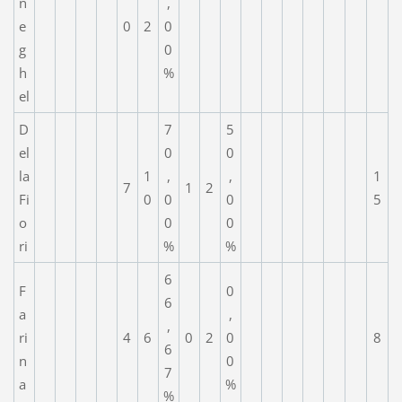
n
,
e
0
2
0
g
0
h
%
el
D
7
5
el
0
0
la
1
,
,
1
7
1
2
Fi
0
0
0
5
o
0
0
ri
%
%
6
F
0
6
a
,
,
ri
4
6
0
2
0
8
6
n
0
7
a
%
%