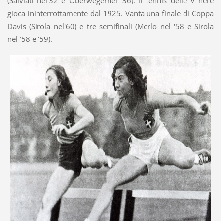
(Salviati nel'32 e Oberwegernel '36). Il tennis delle V nere
gioca ininterrottamente dal 1925. Vanta una finale di Coppa
Davis (Sirola nel'60) e tre semifinali (Merlo nel '58 e Sirola
nel '58 e '59).