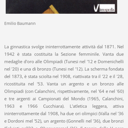
Emilio Baumann
La ginnastica svolge ininterrottamente attività dal 1871. Nel
1942 è stata costituita la Sezione femminile. Vanta due
medaglie d'oro alle Olimpiadi (Tunesi nel '12 e Domenichelli
nel '20) e una di bronzo (Tunesi nel '12). La scherma fondata
del 1873, è stata sciolta nel 1908, riattivata tra il '22 e il '28,
ricostituita nel '53. Vanta un argento e un bronzo alle
Olimpiadi (con Calanchini, rispettivamente, nel '64 e nel '60)
e tre argenti ai Campionati del Mondo (1965, Calanchini,
1963 e 1966 Cucchiara). L'atletica leggera, attiva
ininterrottamente dal 1908, ha due ori olimpici (Valla nel '36
e Dordoni mel '52), un argento (Gonnelli nel '36), due bronzi