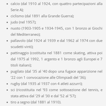
calcio (dal 1910 al 1924, con quattro partecipazioni alla
Serie A);
ciclismo (dal 1891 alla Grande Guerra);
judo (nel 1957);
nuoto (1903-1905 e 1934-1945, con 1 bronzo ai Giochi
del Mediterraneo);
pallavolo (dal 1924 al 1939 e dal 1962 al 1974 con due
scudetti vinti);
pattinaggio (costituita nel 1881 come skating, attiva poi
dal 1975 al 1992, 1 argento e 1 bronzo agli Europei e 7
titoli italiani);
pugilato (dal '35 al '40 dopo una fugace apparizione nel
'22 con 1 convocazione alle Olimpiadi del '36);
rugby (dal 1935 al 1937 con 4 atleti azzurri);
sci (ricostituita nel '93 come sottosezione del tennis, e
stata attiva dal '29 al '30 e dal '52 al '57);
tiro a segno (dal 1881 al 1910).