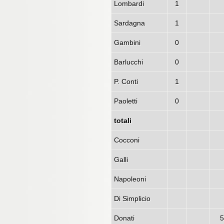
Lombardi
1
Sardagna
1
Gambini
0
Barlucchi
0
P. Conti
1
Paoletti
0
totali
Cocconi
Galli
Napoleoni
Di Simplicio
Donati
5