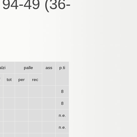
 94-49 (36-
lzi
palle
ass
p.ti
f
tot
per
rec
8
8
n.e.
n.e.