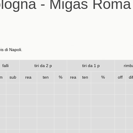
Bologna - Migas Roma
is di Napoli.
falli
tiri da 2 p
tiri da 1 p
rimba
m
sub
rea
ten
%
rea
ten
%
off
di