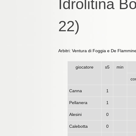
Idrolitina 
22)
Arbitri: Ventura di Foggia e De Flammine
giocatore
s5
min
co
Canna
1
Pellanera
1
Alesini
0
Calebotta
0