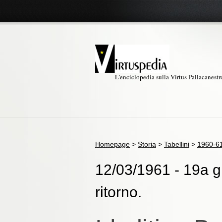
L'enciclopedia sulla Virtus Pallacanest
Homepage
>
Storia
>
Tabellini
>
1960-6
12/03/1961 - 19a gi
ritorno.