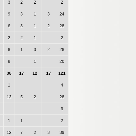
3
2
2
2
9
3
1
3
24
6
3
1
2
28
2
2
1
2
8
1
3
2
28
8
1
20
7
38
17
12
17
121
1
4
1
13
5
2
28
6
1
1
2
12
7
2
3
39