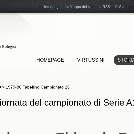
Homepage
Mappa del sito
RSS
Stampa
ro Bologna
HOMEPAGE
VIRTUSSINI
STORI
0
>
1979-80 Tabellino Campionato 26
iornata del campionato di Serie A1