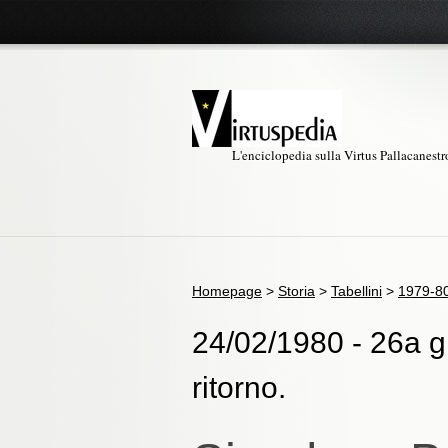
L'enciclopedia sulla Virtus Pallacanest
Homepage
>
Storia
>
Tabellini
>
1979-8
24/02/1980 - 26a g
ritorno.