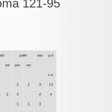
oma 121-95
lzi
palle
ass
p.ti
f
tot
per
rec
n.e.
2
2
3
13
2
3
4
4
1
1
3