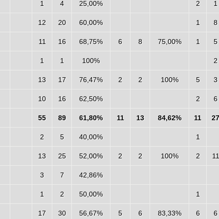
1
4
25,00%
2
1
12
20
60,00%
1
8
11
16
68,75%
6
8
75,00%
1
5
1
1
100%
2
13
17
76,47%
2
2
100%
5
3
10
16
62,50%
2
6
55
89
61,80%
11
13
84,62%
11
2
2
5
40,00%
1
13
25
52,00%
2
2
100%
2
1
3
7
42,86%
1
2
50,00%
1
17
30
56,67%
5
6
83,33%
6
6