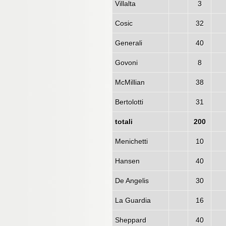
Villalta
3
Cosic
32
Generali
40
Govoni
8
McMillian
38
Bertolotti
31
totali
200
Menichetti
10
Hansen
40
De Angelis
30
La Guardia
16
Sheppard
40