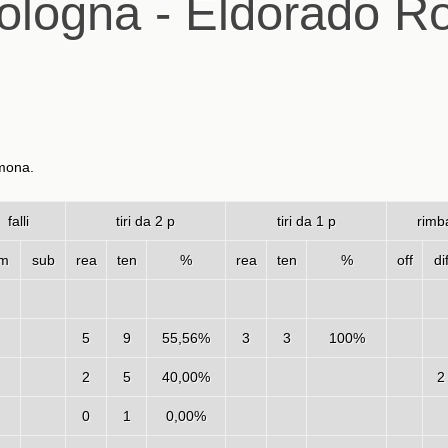
ologna - Eldorado R
emona.
falli
tiri da 2 p
tiri da 1 p
rimba
m
sub
rea
ten
%
rea
ten
%
off
di
5
9
55,56%
3
3
100%
2
5
40,00%
2
0
1
0,00%