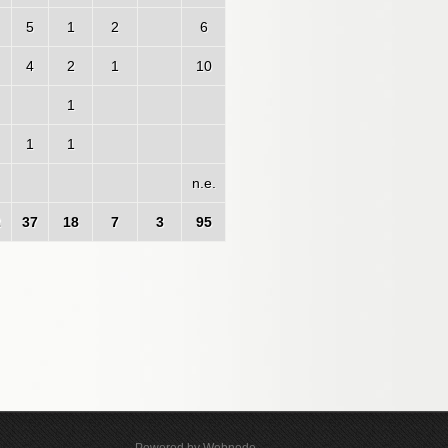
5
1
2
6
4
2
1
10
1
1
1
n.e.
2
37
18
7
3
95