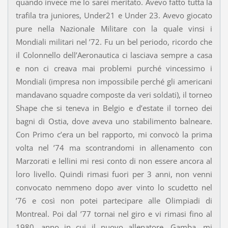
quando invece me lo sarei meritato. Avevo fatto tutta la
trafila tra juniores, Under21 e Under 23. Avevo giocato
pure nella Nazionale Militare con la quale vinsi i
Mondiali militari nel ’72. Fu un bel periodo, ricordo che
il Colonnello dell’Aeronautica ci lasciava sempre a casa
e non ci creava mai problemi purché vincessimo i
Mondiali (impresa non impossibile perché gli americani
mandavano squadre composte da veri soldati), il torneo
Shape che si teneva in Belgio e d’estate il torneo dei
bagni di Ostia, dove aveva uno stabilimento balneare.
Con Primo c’era un bel rapporto, mi convocò la prima
volta nel ’74 ma scontrandomi in allenamento con
Marzorati e Iellini mi resi conto di non essere ancora al
loro livello. Quindi rimasi fuori per 3 anni, non venni
convocato nemmeno dopo aver vinto lo scudetto nel
’76 e così non potei partecipare alle Olimpiadi di
Montreal. Poi dal ’77 tornai nel giro e vi rimasi fino al
1980, anno in cui il nuovo allenatore, Gamba, mi