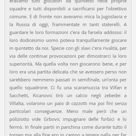
eravamo tutti giocatori da quintetto nelle proprie
squadre e tutti disponibili a sacrificarsi per l’obiettivo
comune. E di fronte non avevamo mica la Jugoslavia e
la Russia di oggi, frammentate in tanti staterelli. A
guardare le loro formazioni c’era da farsela addosso: il
loro dodicesimo uomo poteva tranquillamente giocare
in quintetto da noi. Specie con gli slavi c’era rivalità, per
via delle continue provocazioni per dimostrarci la loro
superiorità. Ma quella volta non giocarono bene, e per
loro era una partita delicata che se avessero perso non
sarebbero nemmeno passati in semifinale, un’onta per
quello squadrone. Ci fu una scaramuccia tra Vilfan e
Sacchetti, Kicanovic tirò un calcio negli zebedei a
Villalta, volarono un paio di cazzotti ma poi finì senza
particolari conseguenze. Meno male però che un
poliziotto vide Grbovic impugnare delle forbici e lo
fermò. In finale partii in panchina come durante tutto il
torneo ma alla fine ero in campo a tenere palla per far