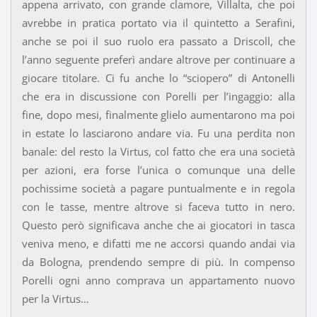
appena arrivato, con grande clamore, Villalta, che poi
avrebbe in pratica portato via il quintetto a Serafini,
anche se poi il suo ruolo era passato a Driscoll, che
l’anno seguente preferì andare altrove per continuare a
giocare titolare. Ci fu anche lo “sciopero” di Antonelli
che era in discussione con Porelli per l’ingaggio: alla
fine, dopo mesi, finalmente glielo aumentarono ma poi
in estate lo lasciarono andare via. Fu una perdita non
banale: del resto la Virtus, col fatto che era una società
per azioni, era forse l’unica o comunque una delle
pochissime società a pagare puntualmente e in regola
con le tasse, mentre altrove si faceva tutto in nero.
Questo però significava anche che ai giocatori in tasca
veniva meno, e difatti me ne accorsi quando andai via
da Bologna, prendendo sempre di più. In compenso
Porelli ogni anno comprava un appartamento nuovo
per la Virtus…