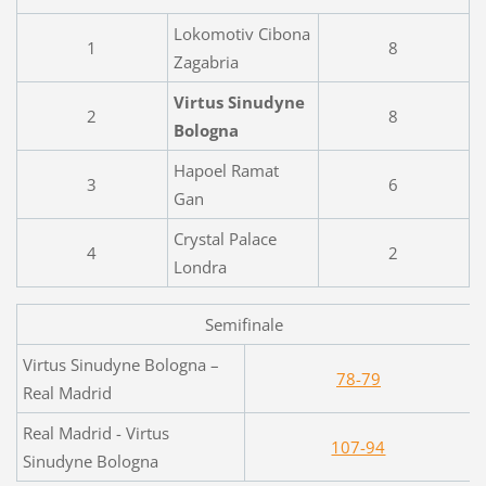
Lokomotiv Cibona
1
8
Zagabria
Virtus Sinudyne
2
8
Bologna
Hapoel Ramat
3
6
Gan
Crystal Palace
4
2
Londra
Semifinale
Virtus Sinudyne Bologna –
78-79
Real Madrid
Real Madrid - Virtus
107-94
Sinudyne Bologna