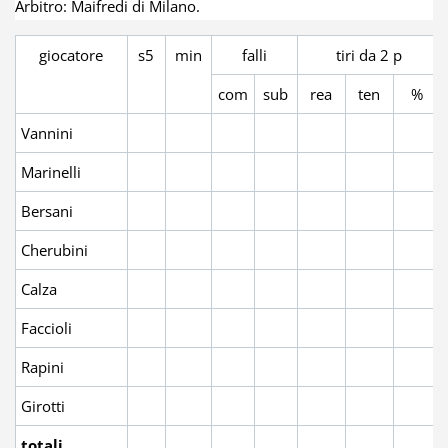
Arbitro: Maifredi di Milano.
giocatore
s5
min
falli
tiri da 2 p
com
sub
rea
ten
%
Vannini
Marinelli
Bersani
Cherubini
Calza
Faccioli
Rapini
Girotti
totali