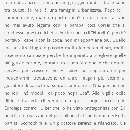
mie radici, però ci sono anche gli argentini di città. Io sono
tra questi, la mia è una famiglia urbanizzata. Papà fa il
commerciante, mamma purtroppo è morta 5 anni fa. Non
ho mai avuto legami con la pampa, così vorrei che si
smettesse questa etichetta. Anche quella di "Fiorello", perché
portavo i capelli con la coda, non mi appartiene più. Quello
era un altro Hugo. è passato molto tempo da allora, molte
cose sono cambiate perché ho imparato a scegliere quelle
più giuste per me, soprattutto a non fare quello che non mi
serviva per crescere. Se vi serve un soprannome per
inquadrarmi, trovatevene un altro, magari più vicino al
giocatore di basket ma senza scomodare la Nba perché non
ho idoli né modelli di gioco negli Usa". Alla vigilia della
difficile trasferta di Verona e dopo il largo successo in
Eurolega contro l'Ulker che lo ha visto protagonista con 21
punti, tutti realizzati nei parziali positivi che hanno deciso la
partita, Sconochini è' un giocatore sereno e rilanciato. C'é