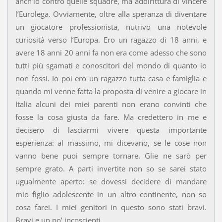
anch’io contro quelle squadre, ma addirittura di vincere
l’Eurolega. Ovviamente, oltre alla speranza di diventare
un giocatore professionista, nutrivo una notevole
curiosità verso l’Europa. Ero un ragazzo di 18 anni, e
avere 18 anni 20 anni fa non era come adesso che sono
tutti più sgamati e conoscitori del mondo di quanto io
non fossi. Io poi ero un ragazzo tutta casa e famiglia e
quando mi venne fatta la proposta di venire a giocare in
Italia alcuni dei miei parenti non erano convinti che
fosse la cosa giusta da fare. Ma credettero in me e
decisero di lasciarmi vivere questa importante
esperienza: al massimo, mi dicevano, se le cose non
vanno bene puoi sempre tornare. Glie ne sarò per
sempre grato. A parti invertite non so se sarei stato
ugualmente aperto: se dovessi decidere di mandare
mio figlio adolescente in un altro continente, non so
cosa farei. I miei genitori in questo sono stati bravi.
Bravi e un po’ incoscienti.