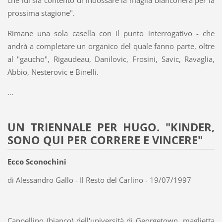
che lui sia contento di indossare la maglia bianconera per la
prossima stagione".
Rimane una sola casella con il punto interrogativo - che
andrà a completare un organico del quale fanno parte, oltre
al "gaucho", Rigaudeau, Danilovic, Frosini, Savic, Ravaglia,
Abbio, Nesterovic e Binelli.
...
UN TRIENNALE PER HUGO. "KINDER,
SONO QUI PER CORRERE E VINCERE"
Ecco Sconochini
di Alessandro Gallo - Il Resto del Carlino - 19/07/1997
Cappellino (bianco) dell'università di Georgetown, maglietta