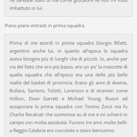
ne sarebbe stato di me come giocatore se non mi fossi
imbattuto in lui.
Piano piano entrasti in prima squadra.
Prima di me esordì in prima squadra Giorgio Rifatti,
argentino anche lui, in quanto all’epoca la squadra
aveva bisogno più di lunghi che di piccoli. Io, anche per
via del fatto che ero più basso, ero un po’ la mascotte di
quella squadra che all’epoca era una delle più belle
realtà del basket di provincia. Erano gli anni di Avenia,
Bullara, Santoro, Tolotti, Lorenzon e di stranieri come
Volkov, Dean Garrett e Michael Young. Riuscii ad
assaporare la prima squadra con Tonino Zorzi ma fu
Charlie Recalcati che scommise su di me e mi schierò in
campo con molta assiduità. Furono tre anni molto belli:
a Reggio Calabria ero coccolato e stavo benissimo.