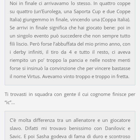
Noi in finale ci arrivavamo lo stesso. In quattro coppe
su quattro (un’Eurolega, una Saporta Cup e due Coppe
Italia) giungemmo in finale, vincendo una (Coppa Italia).
Se arrivi in finale significa che hai giocato bene: poi in
un singolo evento può succedere che non sempre tutto
fili liscio. Però forse l’abbuffata del mio primo anno, con
i derby infiniti, il tiro da 4 e tutto il resto, ci aveva
riempito un po’ troppo la pancia e nelle nostre menti
forse si insinuò la convinzione che per vincere bastasse
il nome Virtus. Avevamo vinto troppo e troppo in fretta.
Ti trovasti in squadra con gente il cui cognome finisce per
“ic”…
C’è molta differenza tra un allenatore e un giocatore
slavo. Difatti mi trovavo benissimo con Danilovic e
Savic. E poi Sasha godeva di fama di duro e scontroso