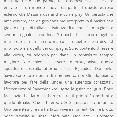
maturità nelle sue parole, la consapevolezza di essere
entrato in un mondo nuovo da parte di questo estroso
esterno che Messina usa anche come play. Un cestista che
ama correre, che da giovanissimo interpretava il basket con
gioia e un po' di follia. Un istintivo di talento. "Il mio gioco è
sempre uguale - continua Sconochini -, ancora oggi lo
interpreto come mi sento ma con il rispetto che si deve al
mio ruolo e a quello dei compagni. Sono contento di essere
alla Virtus, mi adopero per darle un contributo sempre
migliore. Non chiedo di essere un protagonista, questa
squadra è costruita attorno all'asse Rigaudeau-Danilovic-
Savic, sono loro i punti di riferimento, noi altri dobbiamo
lavorare per fare della Kinder una autentica corazzata".
L'esperienza al Panathinaikos, sotto la guida del guru Bozo
Maljkovic, ha fatto da barriera tra il primo Sconochini e
quello attuale. "Che differenza c'è? è passato solo un anno.
Una parentesi che mi ha fatto vivere momenti belli e brutti.
Sono rimasto a lungo infortunato. Non ero il giocatore