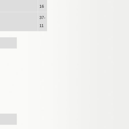
16
37-
11