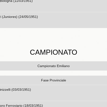
ogna - O.A.R.E. Bologna (11
ri (Juniores) (24/05/1951)
CAMPIONATO
Campionato Emiliano
Fase Provinciale
logna - G.S. Guinizzelli (03/
lavoro Ferroviario (18/03/1951)