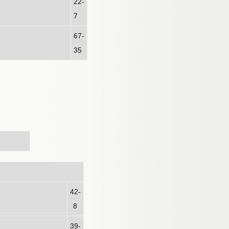
/03/1951)
22-
7
67-
35
03/1951)
42-
8
39-