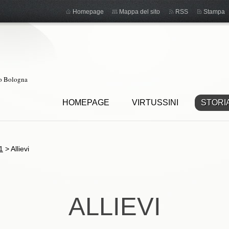
Homepage
Mappa del sito
RSS
Stampa
ro Bologna
HOMEPAGE
VIRTUSSINI
STORI
1
>
Allievi
ALLIEVI