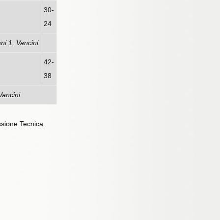
gna
30-
24
ni 1, Vancini
42-
38
Vancini
ssione Tecnica.