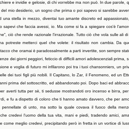
cchiere e invidie e gelosie, di chi vorrebbe ma non può. In due parole, 
tto del mio desiderio, un sogno che prima o poi sapevo si sarebbe avver
 una stella in mezzo, diventai tuo amante discreto ed appassionato
apevi che faccia avessi, io. Ma come si fa a spiegare cos'è l'amore;
e", ciò che rende razionale l'irrazionale. Tutto ciò che vola sulle ali 
 ma potreste metterci quel che volete: il risultato non cambia. Da 
acco che oramai è paradossalmente a parti invertite, son sempre stato a
renze dei giorni peggiori, feticcio di difficili amori adolescenziali prim
one e voglia di futuro mi infilarono poi tra i tuoi chansonniers, un privi
lle dei tuoi figli più nobili. Il Capitano, lo Zar, il Fenomeno, ed un 
anni prima del sottoscritto, ed abbandonato poi. Dopo baci ed abbracci
er averti tutta per sè, ti sedusse mostrandoti oro incenso e birra, per
ardi, e fu a dispetto di coloro che ti hanno amato davvero, che per amo
 e pennellate di unto, ma sotto la quale covava il fuoco della menzo
che credevi l'uomo della tua vita, mani e piedi, tradendo amici, amant
ce come meglio credevi, precipitando però in fretta in un vortice di lussu