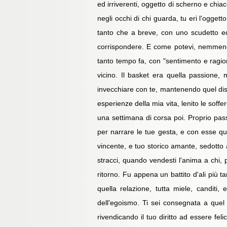
ed irriverenti, oggetto di scherno e chia
negli occhi di chi guarda, tu eri l'ogge
tanto che a breve, con uno scudetto ed
corrispondere. E come potevi, nemmeno s
tanto tempo fa, con "sentimento e ragion
vicino. Il basket era quella passione,
invecchiare con te, mantenendo quel dist
esperienze della mia vita, lenito le soffe
una settimana di corsa poi. Proprio passi
per narrare le tue gesta, e con esse que
vincente, e tuo storico amante, sedotto 
stracci, quando vendesti l'anima a chi, p
ritorno. Fu appena un battito d'ali più t
quella relazione, tutta miele, canditi,
dell'egoismo. Ti sei consegnata a quel 
rivendicando il tuo diritto ad essere feli