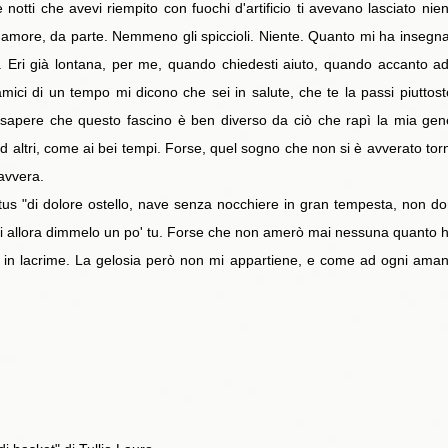
otti che avevi riempito con fuochi d'artificio ti avevano lasciato ni
'amore, da parte. Nemmeno gli spiccioli. Niente. Quanto mi ha insegnato
. Eri già lontana, per me, quando chiedesti aiuto, quando accanto a
 amici di un tempo mi dicono che sei in salute, che te la passi piuttos
 sapere che questo fascino è ben diverso da ciò che rapì la mia gen
 ed altri, come ai bei tempi. Forse, quel sogno che non si è avverato tor
avvera.
tus "di dolore ostello, nave senza nocchiere in gran tempesta, non do
 di allora dimmelo un po' tu. Forse che non amerò mai nessuna quanto h
o in lacrime. La gelosia però non mi appartiene, e come ad ogni ama