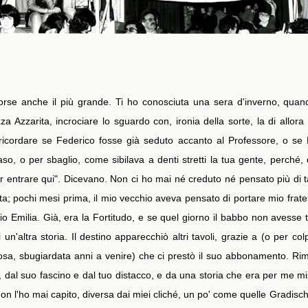
forse anche il più grande. Ti ho conosciuta una sera d'inverno, qu
zza Azzarita, incrociare lo sguardo con, ironia della sorte, la di allo
ricordare se Federico fosse già seduto accanto al Professore, o se 
o, o per sbaglio, come sibilava a denti stretti la tua gente, perché, di
er entrare qui". Dicevano. Non ci ho mai né creduto né pensato più di t
a; pochi mesi prima, il mio vecchio aveva pensato di portare mio frate
 Emilia. Già, era la Fortitudo, e se quel giorno il babbo non avesse tro
n'altra storia. Il destino apparecchiò altri tavoli, grazie a (o per col
rosa, sbugiardata anni a venire) che ci prestò il suo abbonamento. Ri
tà, dal suo fascino e dal tuo distacco, e da una storia che era per me 
 l'ho mai capito, diversa dai miei cliché, un po' come quelle Gradisc