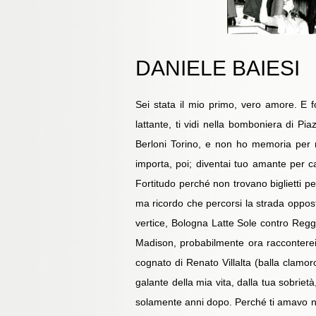
DANIELE BAIESI
Sei stata il mio primo, vero amore. E 
lattante, ti vidi nella bomboniera di Pia
Berloni Torino, e non ho memoria per 
importa, poi; diventai tuo amante per cas
Fortitudo perché non trovano biglietti p
ma ricordo che percorsi la strada oppost
vertice, Bologna Latte Sole contro Reggio
Madison, probabilmente ora racconterei u
cognato di Renato Villalta (balla clamo
galante della mia vita, dalla tua sobrie
solamente anni dopo. Perché ti amavo non