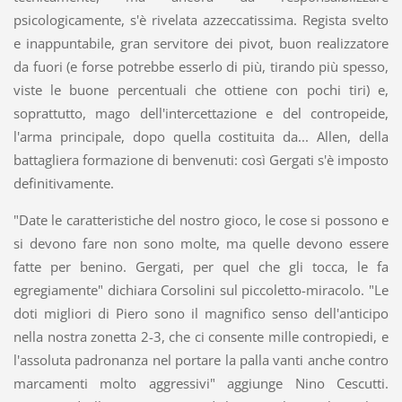
psicologicamente, s'è rivelata azzeccatissima. Regista svelto
e inappuntabile, gran servitore dei pivot, buon realizzatore
da fuori (e forse potrebbe esserlo di più, tirando più spesso,
viste le buone percentuali che ottiene con pochi tiri) e,
soprattutto, mago dell'intercettazione e del contropeide,
l'arma principale, dopo quella costituita da... Allen, della
battagliera formazione di benvenuti: così Gergati s'è imposto
definitivamente.
"Date le caratteristiche del nostro gioco, le cose si possono e
si devono fare non sono molte, ma quelle devono essere
fatte per benino. Gergati, per quel che gli tocca, le fa
egregiamente" dichiara Corsolini sul piccoletto-miracolo. "Le
doti migliori di Piero sono il magnifico senso dell'anticipo
nella nostra zonetta 2-3, che ci consente mille contropiedi, e
l'assoluta padronanza nel portare la palla vanti anche contro
marcamenti molto aggressivi" aggiunge Nino Cescutti.