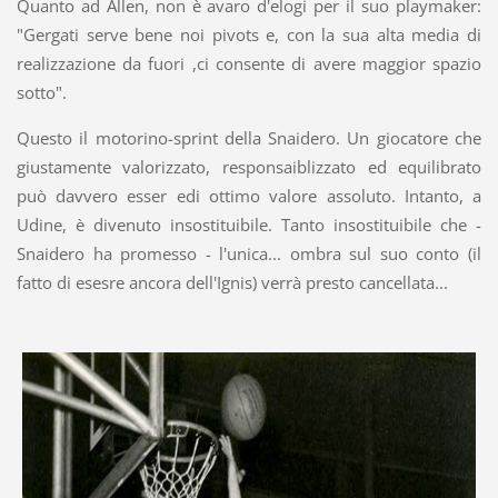
Quanto ad Allen, non è avaro d'elogi per il suo playmaker:
"Gergati serve bene noi pivots e, con la sua alta media di
realizzazione da fuori ,ci consente di avere maggior spazio
sotto".
Questo il motorino-sprint della Snaidero. Un giocatore che
giustamente valorizzato, responsaiblizzato ed equilibrato
può davvero esser edi ottimo valore assoluto. Intanto, a
Udine, è divenuto insostituibile. Tanto insostituibile che -
Snaidero ha promesso - l'unica... ombra sul suo conto (il
fatto di esesre ancora dell'Ignis) verrà presto cancellata...