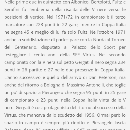
Nelle prime due in quintetto con Albonico, Bertolotti, Fultz e
Serafini fu l'emblema della risalita delle V nere verso le
posizioni di vertice. Nel 1971/72 in campionato è il terzo
marcatore con 223 punti in 22 gare, mentre in Coppa Italia
ne segna 45 e meglio di lui fa solo Fultz. Nell'ottobre 1971
anche la soddisfazione di partecipare con la Norda al Torneo
del Centenario, disputato al Palazzo dello Sport per
festeggiare i cento anni della SEF Virtus. Nel secondo
campionato con la V nera sul petto Gergati il nero segna 234
punti in 26 partite e 27 nelle due presenze in Coppa Italia.
L'anno successivo è quello dell'arrivo di Dan Peterson, ma
anche del ritorno a Bologna di Massimo Antonelli, che toglie
un po' di spazio a Pierangelo che segna 95 punti in 25 gare
di campionato e 23 punti nella Coppa Italia vinta dalle V
nere. Gergati è così protagonista del ritorno al successo della
Virtus, che mancava dallo scudetto del 1956. Ormai però lo
spazio in campo è sempre più ridotto e Pierangelo lascia
Bologna, dopo 86 partite ufficiali e 647 punti, per andare a