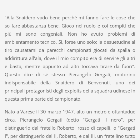
"Alla Snaidero vado bene perché mi fanno fare le cose che
so fare abbastanza bene. Gioco nel ruolo e coi compiti che
più mi sono congeniali. Non ho avuto problemi di
ambientamento tecnico. Sì, forse uno solo: la desuetudine al
tiro causatami da parecchi campionati giocati da spalla o
addirittura all'ala, dove il mio compito era di servire gli altri
e basta, mentre appunto ad altri toccava tirare da fuori".
Questo dice di sé stesso Pierangelo Gergati, motorino
indispensabile della Snaidero di Benvenuti, uno dei
principali protagonisti degli exploits della squadra udinese in
questa prima parte del campionato.
Nato a Varese il 30 marzo 1947, alto un metro e ottantadue
circa, Pierangelo Gergati (detto "Gergati il nero", per
distinguerlo dal fratello Roberto, rosso di capelli, o "Gergati
I", per distinguerlo dal II, Roberto, e dal III, un fratellino tutto