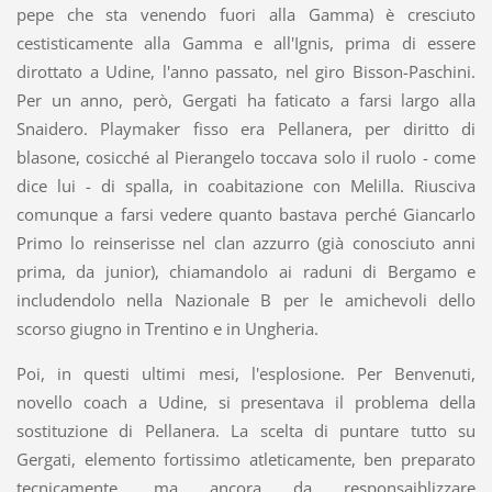
pepe che sta venendo fuori alla Gamma) è cresciuto
cestisticamente alla Gamma e all'Ignis, prima di essere
dirottato a Udine, l'anno passato, nel giro Bisson-Paschini.
Per un anno, però, Gergati ha faticato a farsi largo alla
Snaidero. Playmaker fisso era Pellanera, per diritto di
blasone, cosicché al Pierangelo toccava solo il ruolo - come
dice lui - di spalla, in coabitazione con Melilla. Riusciva
comunque a farsi vedere quanto bastava perché Giancarlo
Primo lo reinserisse nel clan azzurro (già conosciuto anni
prima, da junior), chiamandolo ai raduni di Bergamo e
includendolo nella Nazionale B per le amichevoli dello
scorso giugno in Trentino e in Ungheria.
Poi, in questi ultimi mesi, l'esplosione. Per Benvenuti,
novello coach a Udine, si presentava il problema della
sostituzione di Pellanera. La scelta di puntare tutto su
Gergati, elemento fortissimo atleticamente, ben preparato
tecnicamente, ma ancora da responsaiblizzare