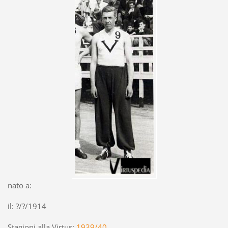
nato a:
il: ?/?/1914
Stagioni alla Virtus:
1939/40