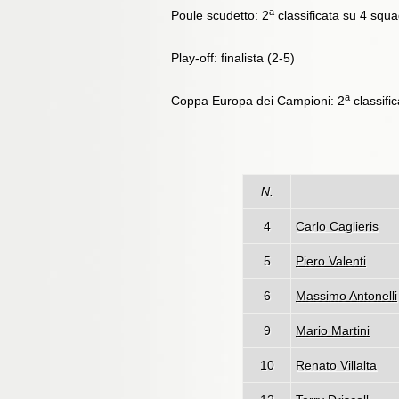
a
Poule scudetto: 2
classificata su 4 squa
Play-off: finalista (2-5)
a
Coppa Europa dei Campioni: 2
classifi
N.
4
Carlo Caglieris
5
Piero Valenti
6
Massimo Antonelli
9
Mario Martini
10
Renato Villalta