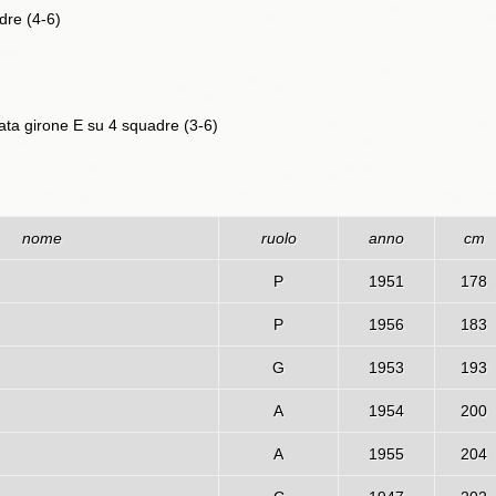
dre (4-6)
cata girone E su 4 squadre (3-6)
nome
ruolo
anno
cm
P
1951
178
P
1956
183
G
1953
193
A
1954
200
A
1955
204