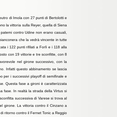
utro di Imola con 27 punti di Bertolotti e
no la vittoria sulla Reyer, quella di Siena
 I patemi contro Udine non erano casuali,
bianconera che la vedrà vincente in tutte
 i 122 punti rifilati a Forlì e i 118 alla
osto con 19 vittorie e tre sconfitte, con 8
vorevole nel girone successivo, con la
no. Infatti questo abbinamento se lascia
 per i successivi playoff di semifinale e
ese. Questa fase a gironi è caratterizzata
 fase. In realtà la strada della Virtus si
 sconfitta successiva di Varese si trova al
l girone. La vittoria contro il Cinzano a
di ritorno contro il Fernet Tonic a Reggio