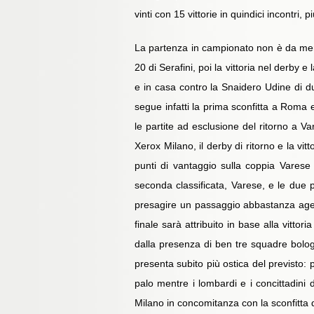
vinti con 15 vittorie in quindici incontri,
La partenza in campionato non è da meno: 
20 di Serafini, poi la vittoria nel derby 
e in casa contro la Snaidero Udine di du
segue infatti la prima sconfitta a Roma 
le partite ad esclusione del ritorno a Va
Xerox Milano, il derby di ritorno e la vit
punti di vantaggio sulla coppia Vares
seconda classificata, Varese, e le due 
presagire un passaggio abbastanza agevol
finale sarà attribuito in base alla vitto
dalla presenza di ben tre squadre bologne
presenta subito più ostica del previsto: p
palo mentre i lombardi e i concittadini 
Milano in concomitanza con la sconfitta d