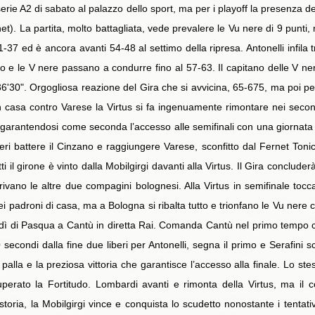
a serie A2 di sabato al palazzo dello sport, ma per i playoff la presenza
et). La partita, molto battagliata, vede prevalere le Vu nere di 9 punti, 
37 ed è ancora avanti 54-48 al settimo della ripresa. Antonelli infila tr
e le V nere passano a condurre fino al 57-63. Il capitano delle V ner
36'30". Orgogliosa reazione del Gira che si avvicina, 65-675, ma poi per
in casa contro Varese la Virtus si fa ingenuamente rimontare nei second
arantendosi come seconda l’accesso alle semifinali con una giornata d’
eri battere il Cinzano e raggiungere Varese, sconfitto dal Fernet Tonic
tti il girone è vinto dalla Mobilgirgi davanti alla Virtus. Il Gira concl
rivano le altre due compagini bolognesi. Alla Virtus in semifinale tocca
i padroni di casa, ma a Bologna si ribalta tutto e trionfano le Vu nere
dì di Pasqua a Cantù in diretta Rai. Comanda Cantù nel primo tempo con
0 secondi dalla fine due liberi per Antonelli, segna il primo e Serafini 
alla e la preziosa vittoria che garantisce l’accesso alla finale. Lo st
erato la Fortitudo. Lombardi avanti e rimonta della Virtus, ma il co
toria, la Mobilgirgi vince e conquista lo scudetto nonostante i tentati