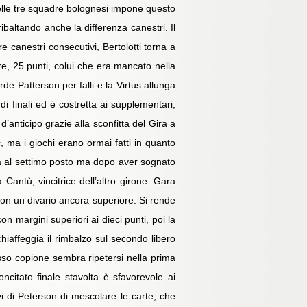
 delle tre squadre bolognesi impone questo
ribaltando anche la differenza canestri. Il
e canestri consecutivi, Bertolotti torna a
e, 25 punti, colui che era mancato nella
de Patterson per falli e la Virtus allunga
i finali ed è costretta ai supplementari,
anticipo grazie alla sconfitta del Gira a
, ma i giochi erano ormai fatti in quanto
uderà al settimo posto ma dopo aver sognato
 Cantù, vincitrice dell’altro girone. Gara
 con un divario ancora superiore. Si rende
 margini superiori ai dieci punti, poi la
schiaffeggia il rimbalzo sul secondo libero
esso copione sembra ripetersi nella prima
ncitato finale stavolta è sfavorevole ai
vi di Peterson di mescolare le carte, che