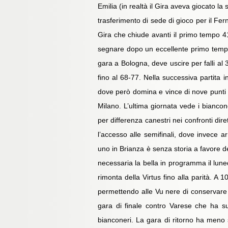
Emilia (in realtà il Gira aveva giocato l
trasferimento di sede di gioco per il Fern
Gira che chiude avanti il primo tempo 41-
segnare dopo un eccellente primo tempo 
gara a Bologna, deve uscire per falli al 
fino al 68-77. Nella successiva partita 
dove però domina e vince di nove punti g
Milano. L’ultima giornata vede i biancon
per differenza canestri nei confronti dire
l’accesso alle semifinali, dove invece ar
uno in Brianza è senza storia a favore de
necessaria la bella in programma il lune
rimonta della Virtus fino alla parità. A 1
permettendo alle Vu nere di conservare p
gara di finale contro Varese che ha sup
bianconeri. La gara di ritorno ha meno s