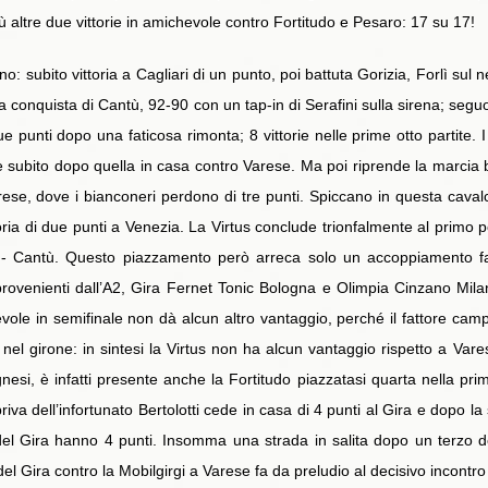
 più altre due vittorie in amichevole contro Fortitudo e Pesaro: 17 su 17!
subito vittoria a Cagliari di un punto, poi battuta Gorizia, Forlì sul ne
e la conquista di Cantù, 92-90 con un tap-in di Serafini sulla sirena; seguo
e punti dopo una faticosa rimonta; 8 vittorie nelle prime otto partite.
e subito dopo quella in casa contro Varese. Ma poi riprende la marcia 
rese, dove i bianconeri perdono di tre punti. Spiccano in questa cavalcata
toria di due punti a Venezia. La Virtus conclude trionfalmente al primo p
e - Cantù. Questo piazzamento però arreca solo un accoppiamento fa
provenienti dall’A2, Gira Fernet Tonic Bologna e Olimpia Cinzano Mila
e in semifinale non dà alcun altro vantaggio, perché il fattore campo
ria nel girone: in sintesi la Virtus non ha alcun vantaggio rispetto a Var
si, è infatti presente anche la Fortitudo piazzatasi quarta nella prima
riva dell’infortunato Bertolotti cede in casa di 4 punti al Gira e dopo la
del Gira hanno 4 punti. Insomma una strada in salita dopo un terzo de
el Gira contro la Mobilgirgi a Varese fa da preludio al decisivo incontro 