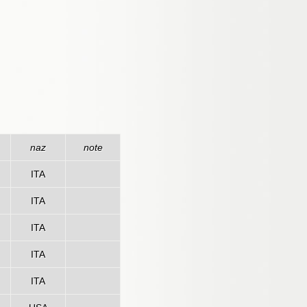
naz
note
ITA
ITA
ITA
ITA
ITA