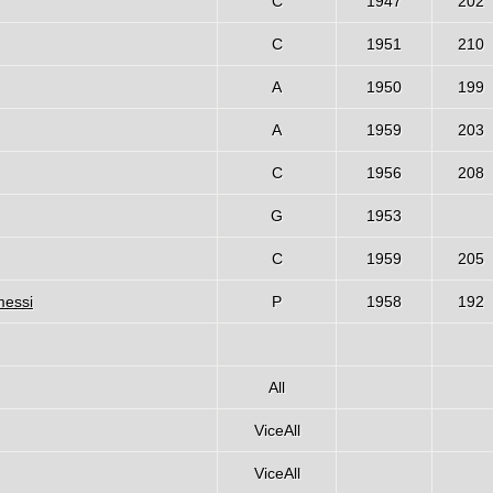
C
1947
202
C
1951
210
A
1950
199
A
1959
203
C
1956
208
G
1953
C
1959
205
messi
P
1958
192
All
ViceAll
ViceAll