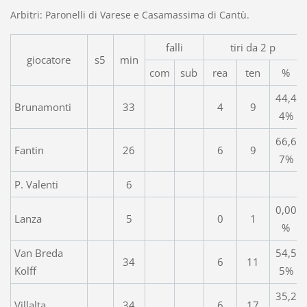
Arbitri: Paronelli di Varese e Casamassima di Cantù.
falli
tiri da 2 p
giocatore
s5
min
com
sub
rea
ten
%
44,4
Brunamonti
33
4
9
4%
66,6
Fantin
26
6
9
7%
P. Valenti
6
0,00
Lanza
5
0
1
%
Van Breda
54,5
34
6
11
Kolff
5%
35,2
Villalta
34
6
17