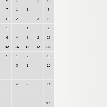
6
2
1
20
7
1
1
8
11
2
2
3
18
1
1
2
6
4
3
2
25
0
42
16
12
12
106
5
1
2
15
3
1
10
1
4
2
14
n.e.