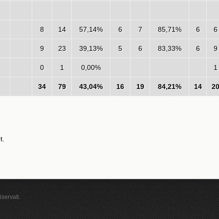
8
14
57,14%
6
7
85,71%
6
6
9
23
39,13%
5
6
83,33%
6
9
0
1
0,00%
1
34
79
43,04%
16
19
84,21%
14
2
t.
iservati.