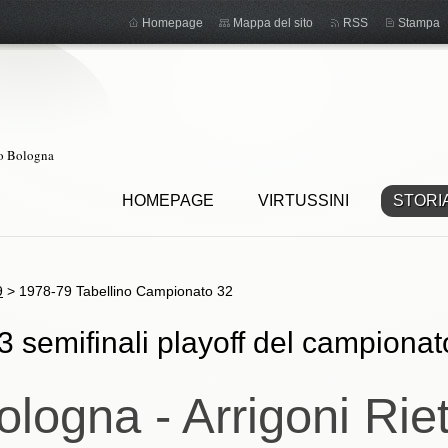
Homepage
Mappa del sito
RSS
Stampa
ro Bologna
HOMEPAGE
VIRTUSSINI
STORI
9
>
1978-79 Tabellino Campionato 32
 semifinali playoff del campionat
logna - Arrigoni Rie