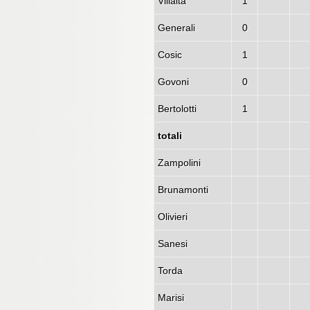
Villalta
1
Generali
0
Cosic
1
Govoni
0
Bertolotti
1
totali
Zampolini
Brunamonti
Olivieri
Sanesi
Torda
Marisi