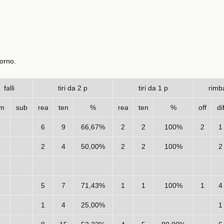
vorno.
falli
tiri da 2 p
tiri da 1 p
rimba
m
sub
rea
ten
%
rea
ten
%
off
di
6
9
66,67%
2
2
100%
2
1
2
4
50,00%
2
2
100%
2
5
7
71,43%
1
1
100%
1
4
1
4
25,00%
1