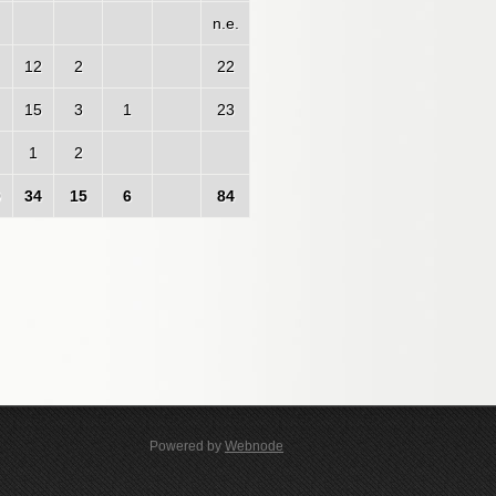
n.e.
12
2
22
15
3
1
23
1
2
0
34
15
6
84
Powered by
Webnode