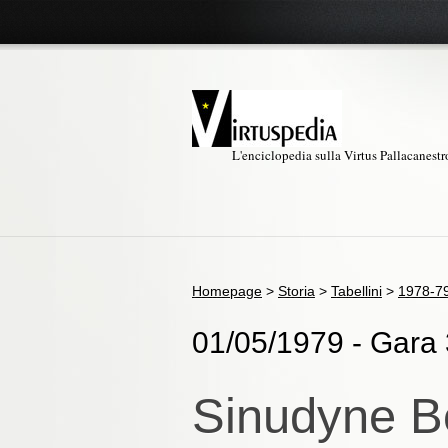
L'enciclopedia sulla Virtus Pallacanest
Homepage
>
Storia
>
Tabellini
>
1978-7
01/05/1979 - Gara 3
Sinudyne Bo