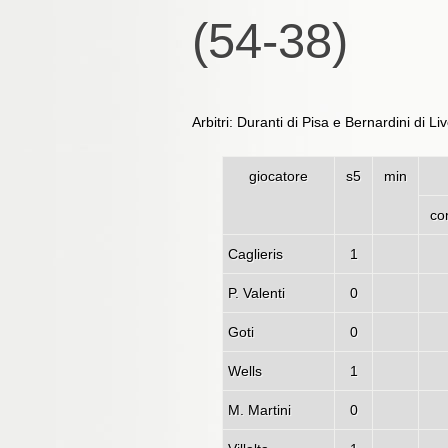
(54-38)
Arbitri: Duranti di Pisa e Bernardini di Li
giocatore
s5
min
co
Caglieris
1
P. Valenti
0
Goti
0
Wells
1
M. Martini
0