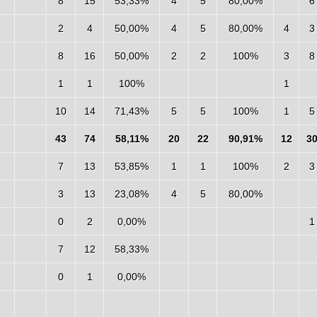
8
15
53,33%
4
5
80,00%
6
2
4
50,00%
4
5
80,00%
4
3
8
16
50,00%
2
2
100%
3
8
1
1
100%
1
10
14
71,43%
5
5
100%
1
5
43
74
58,11%
20
22
90,91%
12
3
7
13
53,85%
1
1
100%
2
3
3
13
23,08%
4
5
80,00%
0
2
0,00%
1
7
12
58,33%
0
1
0,00%