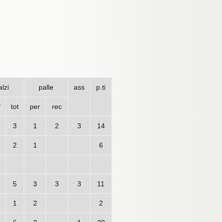
lzi
palle
ass
p.ti
f
tot
per
rec
3
1
2
3
14
2
1
6
5
3
3
3
11
1
2
2