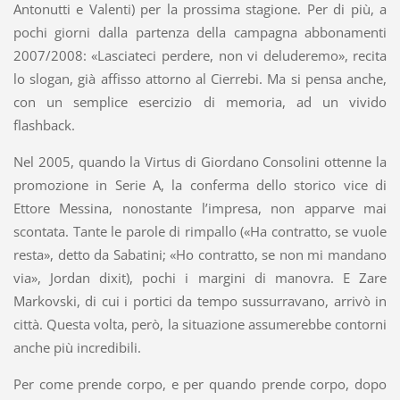
Antonutti e Valenti) per la prossima stagione. Per di più, a
pochi giorni dalla partenza della campagna abbonamenti
2007/2008: «Lasciateci perdere, non vi deluderemo», recita
lo slogan, già affisso attorno al Cierrebi. Ma si pensa anche,
con un semplice esercizio di memoria, ad un vivido
flashback.
Nel 2005, quando la Virtus di Giordano Consolini ottenne la
promozione in Serie A, la conferma dello storico vice di
Ettore Messina, nonostante l’impresa, non apparve mai
scontata. Tante le parole di rimpallo («Ha contratto, se vuole
resta», detto da Sabatini; «Ho contratto, se non mi mandano
via», Jordan dixit), pochi i margini di manovra. E Zare
Markovski, di cui i portici da tempo sussurravano, arrivò in
città. Questa volta, però, la situazione assumerebbe contorni
anche più incredibili.
Per come prende corpo, e per quando prende corpo, dopo