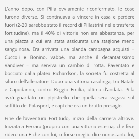
L’anno dopo, con Pilla ovviamente riconfermato, le cose
furono diverse. Si continuava a vincere in casa e perdere
fuori (2-20 sarebbe stato il record di Pillastrini nelle trasferte
fortitudine), ma il 40% di vittorie non era abbastanza, per
una piazza a cui era stata assicurata una stagione meno
sanguinosa. Era arrivata una blanda campagna acquisti –
Cuccoli e Bonino, vabbè, ma anche il decantatissimo
Vandiver – ma serviva un cambio di rotta. Paventato e
bocciato dalla platea Richardson, la società fu costretta al
siluro dell’allenatore. Dopo una vittoria casalinga, tra Natale
e Capodanno, contro Reggio Emilia, ultima d’andata. Pilla
avrà guardato un pipistrello che quella sera vagava sul
soffitto del Palasport, e capì che era un brutto presagio.
Fine dell’avventura Fortitudo, inizio della carriera altrove.
Iniziata a Ferrara (proprio con una vittoria esterna, che fece
ridere una F che con lui, o forse meglio dire nonostante lui,