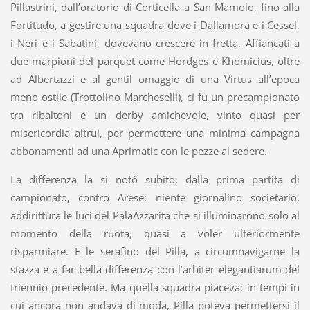
Pillastrini, dall’oratorio di Corticella a San Mamolo, fino alla
Fortitudo, a gestire una squadra dove i Dallamora e i Cessel,
i Neri e i Sabatini, dovevano crescere in fretta. Affiancati a
due marpioni del parquet come Hordges e Khomicius, oltre
ad Albertazzi e al gentil omaggio di una Virtus all’epoca
meno ostile (Trottolino Marcheselli), ci fu un precampionato
tra ribaltoni e un derby amichevole, vinto quasi per
misericordia altrui, per permettere una minima campagna
abbonamenti ad una Aprimatic con le pezze al sedere.
La differenza la si notò subito, dalla prima partita di
campionato, contro Arese: niente giornalino societario,
addirittura le luci del PalaAzzarita che si illuminarono solo al
momento della ruota, quasi a voler ulteriormente
risparmiare. E le serafino del Pilla, a circumnavigarne la
stazza e a far bella differenza con l’arbiter elegantiarum del
triennio precedente. Ma quella squadra piaceva: in tempi in
cui ancora non andava di moda, Pilla poteva permettersi il