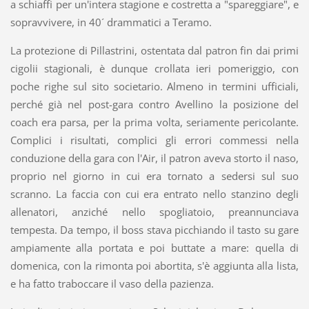
a schiaffi per un'intera stagione e costretta a "spareggiare", e
sopravvivere, in 40´ drammatici a Teramo.
La protezione di Pillastrini, ostentata dal patron fin dai primi
cigolii stagionali, è dunque crollata ieri pomeriggio, con
poche righe sul sito societario. Almeno in termini ufficiali,
perché già nel post-gara contro Avellino la posizione del
coach era parsa, per la prima volta, seriamente pericolante.
Complici i risultati, complici gli errori commessi nella
conduzione della gara con l'Air, il patron aveva storto il naso,
proprio nel giorno in cui era tornato a sedersi sul suo
scranno. La faccia con cui era entrato nello stanzino degli
allenatori, anziché nello spogliatoio, preannunciava
tempesta. Da tempo, il boss stava picchiando il tasto su gare
ampiamente alla portata e poi buttate a mare: quella di
domenica, con la rimonta poi abortita, s'è aggiunta alla lista,
e ha fatto traboccare il vaso della pazienza.