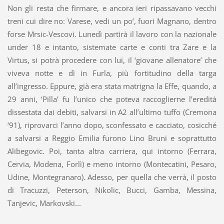
Non gli resta che firmare, e ancora ieri ripassavano vecchi
treni cui dire no: Varese, vedi un po’, fuori Magnano, dentro
forse Mrsic-Vescovi. Lunedì partirà il lavoro con la nazionale
under 18 e intanto, sistemate carte e conti tra Zare e la
Virtus, si potrà procedere con lui, il ‘giovane allenatore’ che
viveva notte e dì in Furla, più fortitudino della targa
all’ingresso. Eppure, già era stata matrigna la Effe, quando, a
29 anni, ‘Pilla’ fu l’unico che poteva raccoglierne l’eredità
dissestata dai debiti, salvarsi in A2 all’ultimo tuffo (Cremona
‘91), riprovarci l’anno dopo, sconfessato e cacciato, cosicché
a salvarsi a Reggio Emilia furono Lino Bruni e soprattutto
Alibegovic. Poi, tanta altra carriera, qui intorno (Ferrara,
Cervia, Modena, Forlì) e meno intorno (Montecatini, Pesaro,
Udine, Montegranaro). Adesso, per quella che verrà, il posto
di Tracuzzi, Peterson, Nikolic, Bucci, Gamba, Messina,
Tanjevic, Markovski...