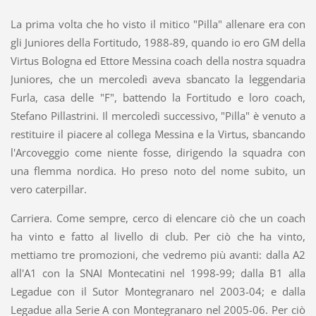
La prima volta che ho visto il mitico "Pilla" allenare era con
gli Juniores della Fortitudo, 1988-89, quando io ero GM della
Virtus Bologna ed Ettore Messina coach della nostra squadra
Juniores, che un mercoledì aveva sbancato la leggendaria
Furla, casa delle "F", battendo la Fortitudo e loro coach,
Stefano Pillastrini. Il mercoledì successivo, "Pilla" è venuto a
restituire il piacere al collega Messina e la Virtus, sbancando
l'Arcoveggio come niente fosse, dirigendo la squadra con
una flemma nordica. Ho preso noto del nome subito, un
vero caterpillar.
Carriera. Come sempre, cerco di elencare ciò che un coach
ha vinto e fatto al livello di club. Per ciò che ha vinto,
mettiamo tre promozioni, che vedremo più avanti: dalla A2
all'A1 con la SNAI Montecatini nel 1998-99; dalla B1 alla
Legadue con il Sutor Montegranaro nel 2003-04; e dalla
Legadue alla Serie A con Montegranaro nel 2005-06. Per ciò