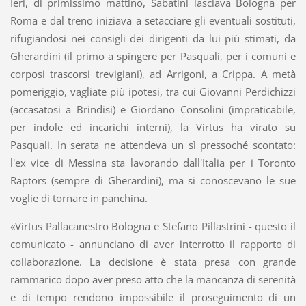
Ieri, di primissimo mattino, Sabatini lasciava Bologna per
Roma e dal treno iniziava a setacciare gli eventuali sostituti,
rifugiandosi nei consigli dei dirigenti da lui più stimati, da
Gherardini (il primo a spingere per Pasquali, per i comuni e
corposi trascorsi trevigiani), ad Arrigoni, a Crippa. A metà
pomeriggio, vagliate più ipotesi, tra cui Giovanni Perdichizzi
(accasatosi a Brindisi) e Giordano Consolini (impraticabile,
per indole ed incarichi interni), la Virtus ha virato su
Pasquali. In serata ne attendeva un sì pressoché scontato:
l'ex vice di Messina sta lavorando dall'Italia per i Toronto
Raptors (sempre di Gherardini), ma si conoscevano le sue
voglie di tornare in panchina.
«Virtus Pallacanestro Bologna e Stefano Pillastrini - questo il
comunicato - annunciano di aver interrotto il rapporto di
collaborazione. La decisione è stata presa con grande
rammarico dopo aver preso atto che la mancanza di serenità
e di tempo rendono impossibile il proseguimento di un