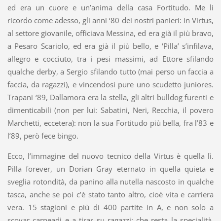
ed era un cuore e un’anima della casa Fortitudo. Me li
ricordo come adesso, gli anni ‘80 dei nostri panieri: in Virtus,
al settore giovanile, officiava Messina, ed era già il più bravo,
a Pesaro Scariolo, ed era già il più bello, e ‘Pilla’ s’infilava,
allegro e cocciuto, tra i pesi massimi, ad Ettore sfilando
qualche derby, a Sergio sfilando tutto (mai perso un faccia a
faccia, da ragazzi), e vincendosi pure uno scudetto juniores.
Trapani ‘89, Dallamora era la stella, gli altri bulldog furenti e
dimenticabili (non per lui: Sabatini, Neri, Recchia, il povero
Marchetti, eccetera): non la sua Fortitudo più bella, fra l’83 e
l’89, però fece bingo.
Ecco, l’immagine del nuovo tecnico della Virtus è quella lì.
Pilla forever, un Dorian Gray eternato in quella quieta e
sveglia rotondità, da panino alla nutella nascosto in qualche
tasca, anche se poi c’è stato tanto altro, cioè vita e carriera
vera. 15 stagioni e più di 400 partite in A, e non solo a
scovar carneadi e a tirar su ragazzi: che resta la specialità,