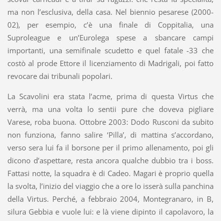
ma non l’esclusiva, della casa. Nel biennio pesarese (2000-
02), per esempio, c’è una finale di Coppitalia, una
Suproleague e un’Eurolega spese a sbancare campi
importanti, una semifinale scudetto e quel fatale -33 che
costò al prode Ettore il licenziamento di Madrigali, poi fatto
revocare dai tribunali popolari.
La Scavolini era stata l’acme, prima di questa Virtus che
verrà, ma una volta lo sentii pure che doveva pigliare
Varese, roba buona. Ottobre 2003: Dodo Rusconi da subito
non funziona, fanno salire ‘Pilla’, di mattina s’accordano,
verso sera lui fa il borsone per il primo allenamento, poi gli
dicono d’aspettare, resta ancora qualche dubbio tra i boss.
Fattasi notte, la squadra è di Cadeo. Magari è proprio quella
la svolta, l’inizio del viaggio che a ore lo isserà sulla panchina
della Virtus. Perché, a febbraio 2004, Montegranaro, in B,
silura Gebbia e vuole lui: e là viene dipinto il capolavoro, la