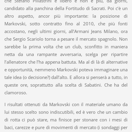
che Stefano Pillastrini è libero e non è più, da giorni,
candidato alla panchina della Fortitudo di Sacrati. Poi c’è un
altro aspetto, ancor più importante: la posizione di
Markovski, sotto contratto fino al 2010, che più fonti
accostano, negli ultimi giorni, all’Armani Jeans Milano, ora
che Sergio Scariolo torna a pesare il mercato spagnolo. Non
sarebbe la prima volta che un club, sconfitto in maniera
netta da una rampante avversaria, scelga per ripartire
l’allenatore che l’ha appena battuta. Ma al di là di alternative
e opportunità, nemmeno Markovski poteva immaginare una
tale idea (o decisione?) dall’alto. E allora si penserà a tutto, in
queste ore, soprattutto alla scelta di Sabatini. Che ha del
clamoroso.
I risultati ottenuti da Markovski con il materiale umano da
lui stesso scelto sono indiscutibili, ed è vero che un cambio
di rotta ci può stare, ma finisce per stonare con i mesi di
baci, carezze e pure di movimenti di mercato (i sondaggi per