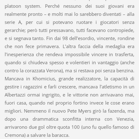
platoon system. Perché nessuno dei suoi giovani era
realmente pronto – e molti mai lo sarebbero diventati – alla
serie A, per cui si potevano ruotare i giocatori senza
gerarchie; però tutti pressavano, tutti facevano contropiede,
e si segnava tanto. Fin dai 98 dell’esordio, vincente, rondine
che non fece primavera. L’altra faccia della medaglia era
l’inesperienza che rendeva impossibile vincere in trasferta,
quando si chiudeva spesso e volentieri in vantaggio (anche
contro la corazzata Verona), ma si restava poi senza benzina.
Mancava in Khomicius, grande realizzatore, la capacità di
gestire i ragazzini e farli crescere, mancava l’atletismo in un
Albertazzi ormai ingrigito, e le vittorie non arrivavano mai,
fuori casa, quando nel proprio fortino invece le cose erano
migliori. Nemmeno il nuovo Pete Myers girò la fazenda, ma
dopo una drammatica sconfitta interna con Venezia,
arrivarono due gol oltre quota 100 (uno fu quello famoso di
Cremona) a salvare la baracca.