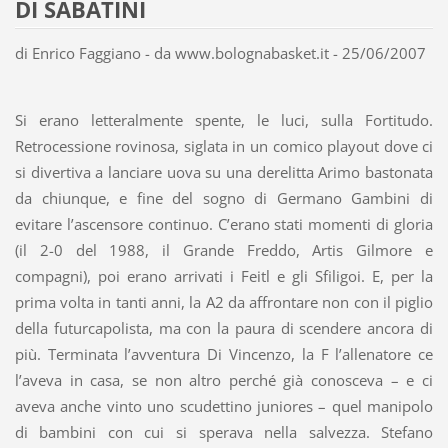
DI SABATINI
di Enrico Faggiano - da www.bolognabasket.it - 25/06/2007
Si erano letteralmente spente, le luci, sulla Fortitudo.
Retrocessione rovinosa, siglata in un comico playout dove ci
si divertiva a lanciare uova su una derelitta Arimo bastonata
da chiunque, e fine del sogno di Germano Gambini di
evitare l’ascensore continuo. C’erano stati momenti di gloria
(il 2-0 del 1988, il Grande Freddo, Artis Gilmore e
compagni), poi erano arrivati i Feitl e gli Sfiligoi. E, per la
prima volta in tanti anni, la A2 da affrontare non con il piglio
della futurcapolista, ma con la paura di scendere ancora di
più. Terminata l’avventura Di Vincenzo, la F l’allenatore ce
l’aveva in casa, se non altro perché già conosceva – e ci
aveva anche vinto uno scudettino juniores – quel manipolo
di bambini con cui si sperava nella salvezza. Stefano