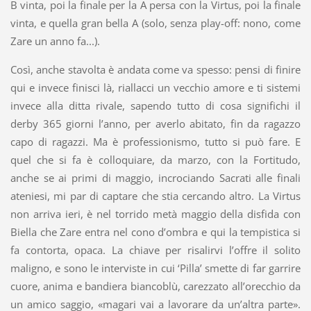
B vinta, poi la finale per la A persa con la Virtus, poi la finale
vinta, e quella gran bella A (solo, senza play-off: nono, come
Zare un anno fa...).
Così, anche stavolta è andata come va spesso: pensi di finire
qui e invece finisci là, riallacci un vecchio amore e ti sistemi
invece alla ditta rivale, sapendo tutto di cosa significhi il
derby 365 giorni l’anno, per averlo abitato, fin da ragazzo
capo di ragazzi. Ma è professionismo, tutto si può fare. E
quel che si fa è colloquiare, da marzo, con la Fortitudo,
anche se ai primi di maggio, incrociando Sacrati alle finali
ateniesi, mi par di captare che stia cercando altro. La Virtus
non arriva ieri, è nel torrido metà maggio della disfida con
Biella che Zare entra nel cono d’ombra e qui la tempistica si
fa contorta, opaca. La chiave per risalirvi l’offre il solito
maligno, e sono le interviste in cui ‘Pilla’ smette di far garrire
cuore, anima e bandiera biancoblù, carezzato all’orecchio da
un amico saggio, «magari vai a lavorare da un’altra parte».