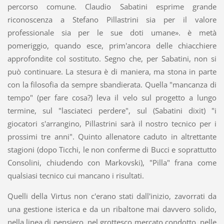
percorso comune. Claudio Sabatini esprime grande
riconoscenza a Stefano Pillastrini sia per il valore
professionale sia per le sue doti umane». è metà
pomeriggio, quando esce, prim'ancora delle chiacchiere
approfondite col sostituto. Segno che, per Sabatini, non si
può continuare. La stesura è di maniera, ma stona in parte
con la filosofia da sempre sbandierata. Quella "mancanza di
tempo" (per fare cosa?) leva il velo sul progetto a lungo
termine, sul "lasciateci perdere", sul (Sabatini dixit) "i
giocatori s'arrangino, Pillastrini sarà il nostro tecnico per i
prossimi tre anni". Quinto allenatore caduto in altrettante
stagioni (dopo Ticchi, le non conferme di Bucci e soprattutto
Consolini, chiudendo con Markovski), "Pilla" frana come
qualsiasi tecnico cui mancano i risultati.
Quelli della Virtus non c'erano stati dall'inizio, zavorrati da
una gestione isterica e da un ribaltone mai davvero solido,
nella linea di pensiero, nel grottesco mercato condotto, nelle