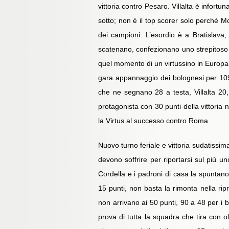
vittoria contro Pesaro. Villalta è infortu
sotto; non è il top scorer solo perché M
dei campioni. L’esordio è a Bratislava,
scatenano, confezionano uno strepitoso 2
quel momento di un virtussino in Europa, 
gara appannaggio dei bolognesi per 109-
che ne segnano 28 a testa, Villalta 20, 
protagonista con 30 punti della vittoria 
la Virtus al successo contro Roma.
Nuovo turno feriale e vittoria sudatissim
devono soffrire per riportarsi sul più u
Cordella e i padroni di casa la spuntan
15 punti, non basta la rimonta nella rip
non arrivano ai 50 punti, 90 a 48 per i 
prova di tutta la squadra che tira con o