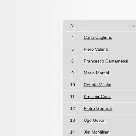
N.
n
4
Carlo Caglieris
5
Piero Valenti
6
Francesco Cantamessi
9
Mario Martini
10
Renato Villalta
11
Kresimir Cosic
12
Pietro Generali
13
Ugo Govoni
14
Jim McMillian