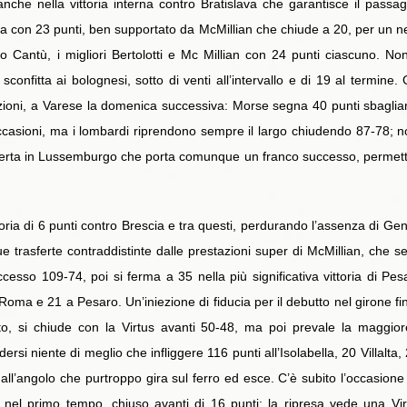
anche nella vittoria interna contro Bratislava che garantisce il passa
na con 23 punti, ben supportato da McMillian che chiude a 20, per un n
ntro Cantù, i migliori Bertolotti e Mc Millian con 24 punti ciascuno. 
 sconfitta ai bolognesi, sotto di venti all’intervallo e di 19 al termine.
zioni, a Varese la domenica successiva: Morse segna 40 punti sbaglian
occasioni, ma i lombardi riprendono sempre il largo chiudendo 87-78; 
trasferta in Lussemburgo che porta comunque un franco successo, permette
ttoria di 6 punti contro Brescia e tra questi, perdurando l’assenza di G
 trasferte contraddistinte dalle prestazioni super di McMillian, che 
esso 109-74, poi si ferma a 35 nella più significativa vittoria di Pe
a Roma e 21 a Pesaro. Un’iniezione di fiducia per il debutto nel girone f
to, si chiude con la Virtus avanti 50-48, ma poi prevale la maggior
rsi niente di meglio che infliggere 116 punti all’Isolabella, 20 Villalta,
ll’angolo che purtroppo gira sul ferro ed esce. C’è subito l’occasione 
à nel primo tempo, chiuso avanti di 16 punti; la ripresa vede una Vi