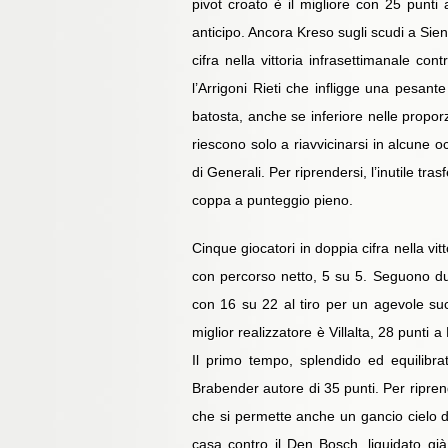
pivot croato è il migliore con 25 punti 
anticipo. Ancora Kreso sugli scudi a Sie
cifra nella vittoria infrasettimanale co
l’Arrigoni Rieti che infligge una pesante
batosta, anche se inferiore nelle propor
riescono solo a riavvicinarsi in alcune 
di Generali. Per riprendersi, l’inutile 
coppa a punteggio pieno.
Cinque giocatori in doppia cifra nella vi
con percorso netto, 5 su 5. Seguono due
con 16 su 22 al tiro per un agevole succ
miglior realizzatore è Villalta, 28 punti 
Il primo tempo, splendido ed equilibra
Brabender autore di 35 punti. Per riprende
che si permette anche un gancio cielo da
casa contro il Den Bosch, liquidato gi