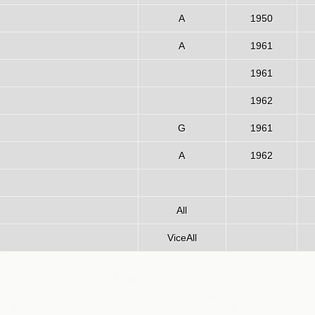
A
1950
A
1961
1961
1962
G
1961
A
1962
All
ViceAll