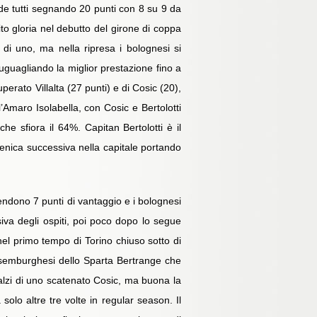
rende tutti segnando 20 punti con 8 su 9 da
to gloria nel debutto del girone di coppa
 di uno, ma nella ripresa i bolognesi si
uguagliando la miglior prestazione fino a
erato Villalta (27 punti) e di Cosic (20),
Amaro Isolabella, con Cosic e Bertolotti
he sfiora il 64%. Capitan Bertolotti è il
omenica successiva nella capitale portando
rendono 7 punti di vantaggio e i bolognesi
siva degli ospiti, poi poco dopo lo segue
el primo tempo di Torino chiuso sotto di
lussemburghesi dello Sparta Bertrange che
balzi di uno scatenato Cosic, ma buona la
olo altre tre volte in regular season. Il