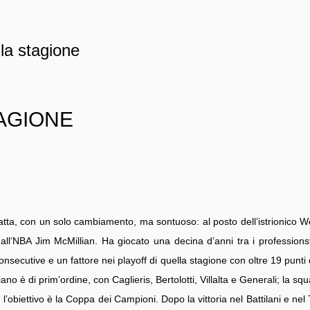
lla stagione
TAGIONE
tta, con un solo cambiamento, ma sontuoso: al posto dell’istrionico Well
 dall’NBA Jim McMillian. Ha giocato una decina d’anni tra i professions
 consecutive e un fattore nei playoff di quella stagione con oltre 19 pun
aliano è di prim’ordine, con Caglieris, Bertolotti, Villalta e Generali; la 
l’obiettivo è la Coppa dei Campioni. Dopo la vittoria nel Battilani e nel 