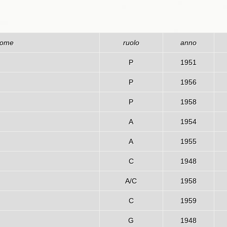
ome
ruolo
anno
P
1951
P
1956
P
1958
A
1954
A
1955
C
1948
A/C
1958
C
1959
G
1948