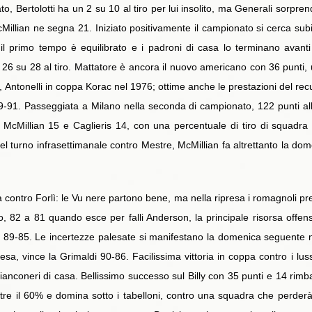
nato, Bertolotti ha un 2 su 10 al tiro per lui insolito, ma Generali sorp
cMillian ne segna 21. Iniziato positivamente il campionato si cerca subi
 il primo tempo è equilibrato e i padroni di casa lo terminano avanti
6 su 28 al tiro. Mattatore è ancora il nuovo americano con 36 punti, 
Antonelli in coppa Korac nel 1976; ottime anche le prestazioni del recup
91. Passeggiata a Milano nella seconda di campionato, 122 punti all’
McMillian 15 e Caglieris 14, con una percentuale di tiro di squadra c
nel turno infrasettimanale contro Mestre, McMillian fa altrettanto la d
a contro Forlì: le Vu nere partono bene, ma nella ripresa i romagnoli p
no, 82 a 81 quando esce per falli Anderson, la principale risorsa offen
o 89-85. Le incertezze palesate si manifestano la domenica seguente n
resa, vince la Grimaldi 90-86. Facilissima vittoria in coppa contro i 
bianconeri di casa. Bellissimo successo sul Billy con 35 punti e 14 rim
ltre il 60% e domina sotto i tabelloni, contro una squadra che perderà s