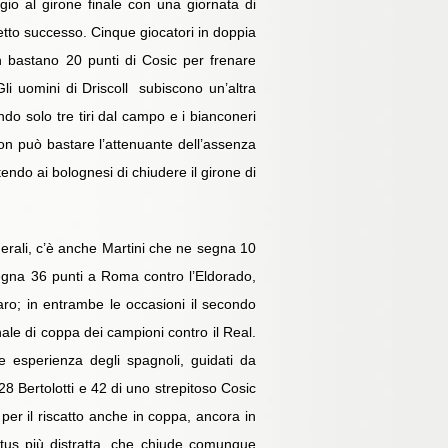
ggio al girone finale con una giornata di
etto successo. Cinque giocatori in doppia
Non bastano 20 punti di Cosic per frenare
 Gli uomini di Driscoll subiscono un’altra
do solo tre tiri dal campo e i bianconeri
non può bastare l’attenuante dell’assenza
ndo ai bolognesi di chiudere il girone di
enerali, c’è anche Martini che ne segna 10
segna 36 punti a Roma contro l’Eldorado,
saro; in entrambe le occasioni il secondo
inale di coppa dei campioni contro il Real.
e esperienza degli spagnoli, guidati da
 28 Bertolotti e 42 di uno strepitoso Cosic
per il riscatto anche in coppa, ancora in
rtus più distratta, che chiude comunque