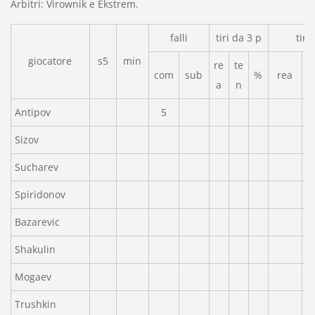
Arbitri: Virownik e Ekstrem.
falli
tiri da 3 p
tiri
giocatore
s5
min
re
te
com
sub
%
rea
a
n
Antipov
5
Sizov
Sucharev
Spiridonov
Bazarevic
Shakulin
Mogaev
Trushkin