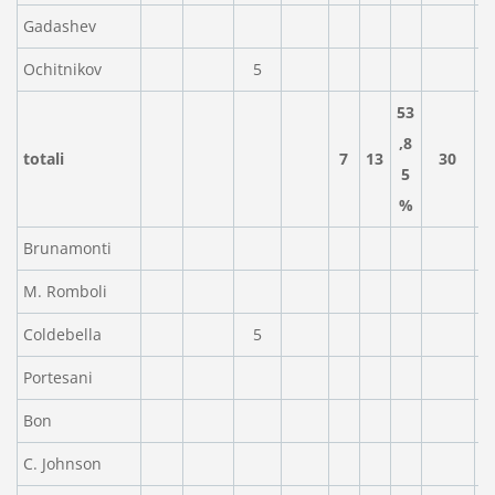
Gadashev
Ochitnikov
5
53
,8
totali
7
13
30
5
%
Brunamonti
M. Romboli
Coldebella
5
Portesani
Bon
C. Johnson