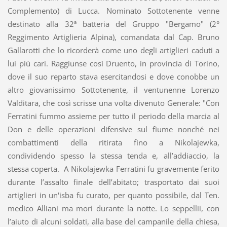
Complemento) di Lucca. Nominato Sottotenente venne
destinato alla 32ª batteria del Gruppo "Bergamo" (2°
Reggimento Artiglieria Alpina), comandata dal Cap. Bruno
Gallarotti che lo ricorderà come uno degli artiglieri caduti a
lui più cari. Raggiunse così Druento, in provincia di Torino,
dove il suo reparto stava esercitandosi e dove conobbe un
altro giovanissimo Sottotenente, il ventunenne Lorenzo
Valditara, che così scrisse una volta divenuto Generale: "Con
Ferratini fummo assieme per tutto il periodo della marcia al
Don e delle operazioni difensive sul fiume nonché nei
combattimenti della ritirata fino a Nikolajewka,
condividendo spesso la stessa tenda e, all’addiaccio, la
stessa coperta. A Nikolajewka Ferratini fu gravemente ferito
durante l’assalto finale dell’abitato; trasportato dai suoi
artiglieri in un'isba fu curato, per quanto possibile, dal Ten.
medico Alliani ma morì durante la notte. Lo seppellii, con
l’aiuto di alcuni soldati, alla base del campanile della chiesa,