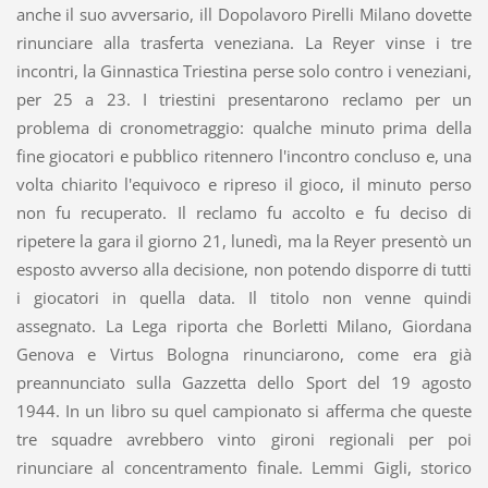
anche il suo avversario, ill Dopolavoro Pirelli Milano dovette
rinunciare alla trasferta veneziana. La Reyer vinse i tre
incontri, la Ginnastica Triestina perse solo contro i veneziani,
per 25 a 23. I triestini presentarono reclamo per un
problema di cronometraggio: qualche minuto prima della
fine giocatori e pubblico ritennero l'incontro concluso e, una
volta chiarito l'equivoco e ripreso il gioco, il minuto perso
non fu recuperato. Il reclamo fu accolto e fu deciso di
ripetere la gara il giorno 21, lunedì, ma la Reyer presentò un
esposto avverso alla decisione, non potendo disporre di tutti
i giocatori in quella data. Il titolo non venne quindi
assegnato. La Lega riporta che Borletti Milano, Giordana
Genova e Virtus Bologna rinunciarono, come era già
preannunciato sulla Gazzetta dello Sport del 19 agosto
1944. In un libro su quel campionato si afferma che queste
tre squadre avrebbero vinto gironi regionali per poi
rinunciare al concentramento finale. Lemmi Gigli, storico