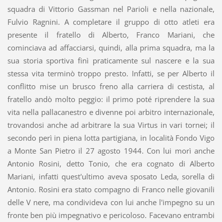
squadra di Vittorio Gassman nel Parioli e nella nazionale,
Fulvio Ragnini. A completare il gruppo di otto atleti era
presente il fratello di Alberto, Franco Mariani, che
cominciava ad affacciarsi, quindi, alla prima squadra, ma la
sua storia sportiva finì praticamente sul nascere e la sua
stessa vita terminò troppo presto. Infatti, se per Alberto il
conflitto mise un brusco freno alla carriera di cestista, al
fratello andò molto peggio: il primo poté riprendere la sua
vita nella pallacanestro e divenne poi arbitro internazionale,
trovandosi anche ad arbitrare la sua Virtus in vari tornei; il
secondo perì in piena lotta partigiana, in località Fondo Vigo
a Monte San Pietro il 27 agosto 1944. Con lui morì anche
Antonio Rosini, detto Tonio, che era cognato di Alberto
Mariani, infatti quest'ultimo aveva sposato Leda, sorella di
Antonio. Rosini era stato compagno di Franco nelle giovanili
delle V nere, ma condivideva con lui anche l'impegno su un
fronte ben più impegnativo e pericoloso. Facevano entrambi