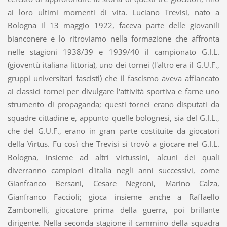
ai loro ultimi momenti di vita. Luciano Trevisi, nato a
Bologna il 13 maggio 1922, faceva parte delle giovanili
bianconere e lo ritroviamo nella formazione che affronta
nelle stagioni 1938/39 e 1939/40 il campionato G.I.L.
(gioventù italiana littoria), uno dei tornei (l'altro era il G.U.F.,
gruppi universitari fascisti) che il fascismo aveva affiancato
ai classici tornei per divulgare l'attività sportiva e farne uno
strumento di propaganda; questi tornei erano disputati da
squadre cittadine e, appunto quelle bolognesi, sia del G.I.L.,
che del G.U.F., erano in gran parte costituite da giocatori
della Virtus. Fu così che Trevisi si trovò a giocare nel G.I.L.
Bologna, insieme ad altri virtussini, alcuni dei quali
diverranno campioni d'Italia negli anni successivi, come
Gianfranco Bersani, Cesare Negroni, Marino Calza,
Gianfranco Faccioli; gioca insieme anche a Raffaello
Zambonelli, giocatore prima della guerra, poi brillante
dirigente. Nella seconda stagione il cammino della squadra