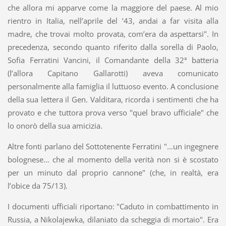
che allora mi apparve come la maggiore del paese. Al mio
rientro in Italia, nell’aprile del ’43, andai a far visita alla
madre, che trovai molto provata, com’era da aspettarsi". In
precedenza, secondo quanto riferito dalla sorella di Paolo,
Sofia Ferratini Vancini, il Comandante della 32ª batteria
(l’allora Capitano Gallarotti) aveva comunicato
personalmente alla famiglia il luttuoso evento. A conclusione
della sua lettera il Gen. Valditara, ricorda i sentimenti che ha
provato e che tuttora prova verso "quel bravo ufficiale" che
lo onorò della sua amicizia.
Altre fonti parlano del Sottotenente Ferratini "…un ingegnere
bolognese… che al momento della verità non si è scostato
per un minuto dal proprio cannone" (che, in realtà, era
l’obice da 75/13).
I documenti ufficiali riportano: "Caduto in combattimento in
Russia, a Nikolajewka, dilaniato da scheggia di mortaio". Era