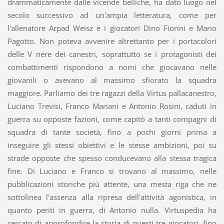
drammaticamente dalle vicende belliche, ha dato luogo nel
secolo successivo ad un'ampia letteratura, come per
l'allenatore Arpad Weisz e i giocatori Dino Fiorini e Mario
Pagotto. Non poteva avvenire altrettanto per i portacolori
delle V nere dei canestri, soprattutto se i protagonisti dei
combattimenti rispondono a nomi che giocavano nelle
giovanili o avevano al massimo sfiorato la squadra
maggiore. Parliamo dei tre ragazzi della Virtus pallacanestro,
Luciano Trevisi, Franco Mariani e Antonio Rosini, caduti in
guerra su opposte fazioni, come capitò a tanti compagni di
squadra di tante società, fino a pochi giorni prima a
inseguire gli stessi obiettivi e le stesse ambizioni, poi su
strade opposte che spesso conducevano alla stessa tragica
fine. Di Luciano e Franco si trovano al massimo, nelle
pubblicazioni storiche più attente, una mesta riga che ne
sottolinea l'assenza alla ripresa dell'attività agonistica, in
quanto periti in guerra, di Antonio nulla. Virtuspedia ha
cercato di approfondire la storia di questi tre giocatori, fino