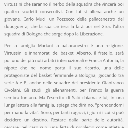
virtussini che saranno il nerbo della squadra che vincerà poi
quattro scudetti consecutivi. Con lui si allena anche un
giovane, Carlo Muci, un Pozzecco della pallacanestro del
dopoguerra, che la sua carriera la farà poi nel Gira, l'altra
squadra di Bologna che sorge dopo la Liberazione.
Per la famiglia Mariani la pallacanestro è una religione.
Virtussini e innamorati del basket, Alberto, il fratello, sarà
poi uno dei più noti arbitri internazionali e Franca Antonia, la
nipote che nel nome porta il suo ricordo, una delle
protagoniste del basket femminile a Bologna, giocando tra
serie A e B, anche nelle squadre del presidente Gianfranco
Civolani. Gli studi, gli allenamenti, per Franco la guerra
sembra lontana. Ma l'esercito di Salò chiama e lui, in una
lunga lettera alla famiglia, spiega che dirà no, "prendendomi
per mano la vita". Sono, per tanti ragazzi, i giorni i cui si può
decidere un destino. Restare dalla parte delle autorità,
cercare, nel caso suo, una fetta di privilegio come atleta e