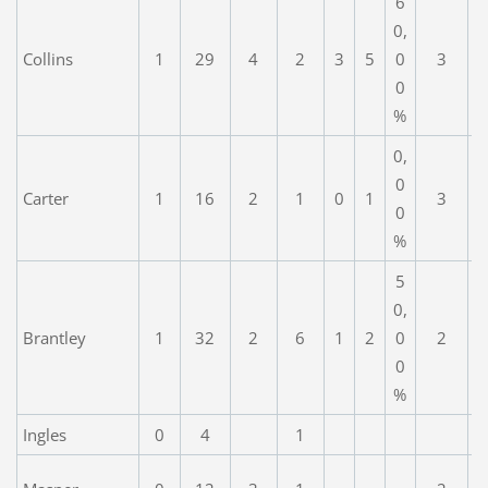
6
0,
Collins
1
29
4
2
3
5
0
3
0
%
0,
0
Carter
1
16
2
1
0
1
3
0
%
5
0,
Brantley
1
32
2
6
1
2
0
2
0
%
Ingles
0
4
1