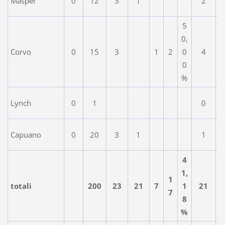
Masper
0
12
3
1
2
5
0,
Corvo
0
15
3
1
2
0
4
0
%
Lynch
0
1
0
Capuano
0
20
3
1
1
4
1,
1
totali
200
23
21
7
1
21
7
8
%