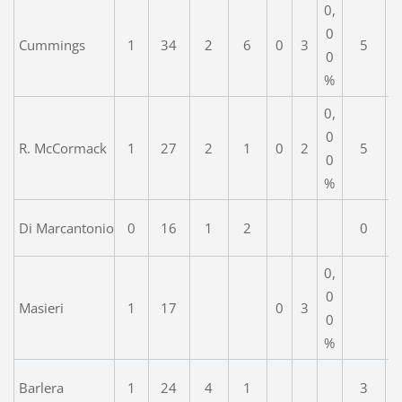
0,
0
Cummings
1
34
2
6
0
3
5
0
%
0,
0
R. McCormack
1
27
2
1
0
2
5
0
%
Di Marcantonio
0
16
1
2
0
0,
0
Masieri
1
17
0
3
0
%
Barlera
1
24
4
1
3