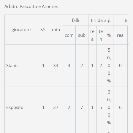
Arbitri: Pascotto e Aronne.
falli
tiri da 3 p
tiri
giocatore
s5
min
re
te
com
sub
%
rea
a
n
5
0,
Stanic
1
34
4
2
1
2
0
0
0
%
2
0,
Esposito
1
37
2
7
1
5
0
6
0
%