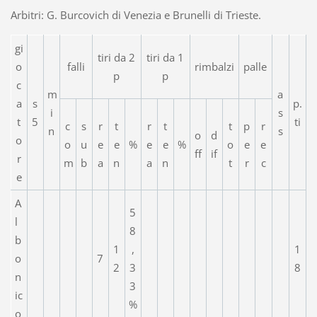
Arbitri: G. Burcovich di Venezia e Brunelli di Trieste.
gi
tiri da 2
tiri da 1
o
falli
rimbalzi
palle
p
p
c
m
a
a
s
p.
i
s
t
5
ti
c
s
r
t
r
t
t
p
r
n
s
o
d
o
o
u
e
e
%
e
e
%
o
e
e
ff
if
r
m
b
a
n
a
n
t
r
c
e
A
5
l
8
b
1
,
1
o
7
2
3
8
n
3
ic
%
o