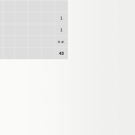
1
1
n.e.
43