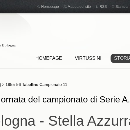
Homepage
Mappa del sito
RSS
Stampa
ro Bologna
HOMEPAGE
VIRTUSSINI
STORI
6
>
1955-56 Tabellino Campionato 11
iornata del campionato di Serie A.
logna - Stella Azzur