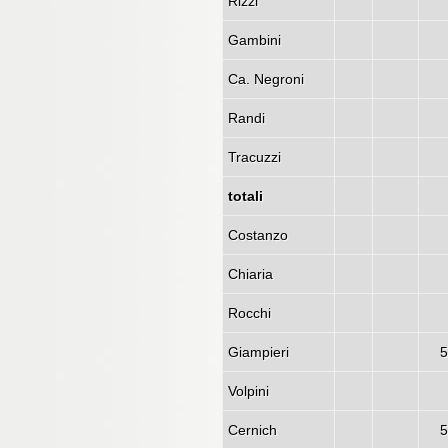
Rizzi
Gambini
Ca. Negroni
Randi
Tracuzzi
totali
Costanzo
Chiaria
Rocchi
Giampieri
5
Volpini
Cernich
5