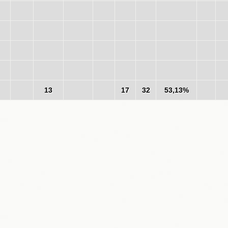
13
17
32
53,13%