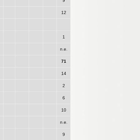
9
12
1
n.e.
71
14
2
6
10
n.e.
9