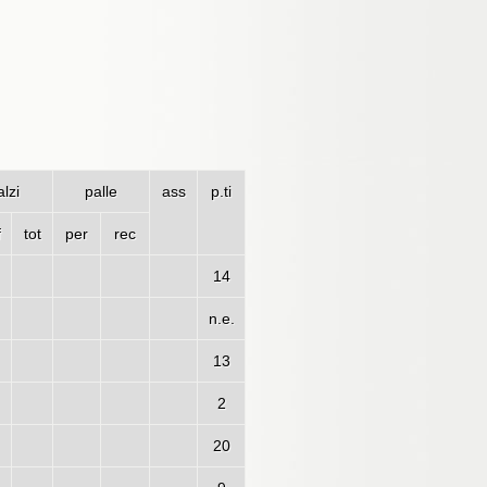
lzi
palle
ass
p.ti
f
tot
per
rec
14
n.e.
13
2
20