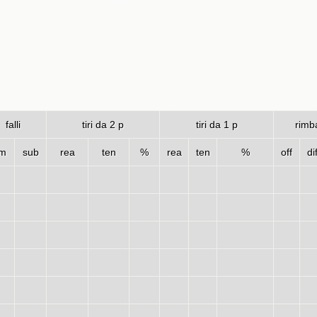
falli
tiri da 2 p
tiri da 1 p
rimba
m
sub
rea
ten
%
rea
ten
%
off
di