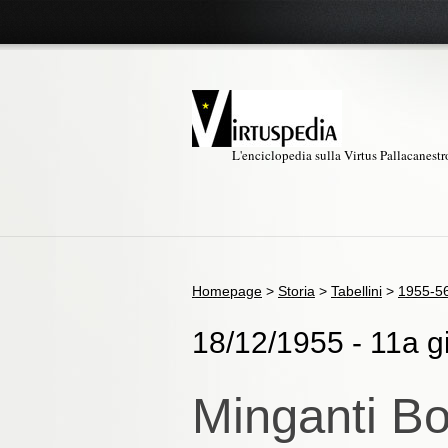
L'enciclopedia sulla Virtus Pallacanest
Homepage
>
Storia
>
Tabellini
>
1955-5
18/12/1955 - 11a g
Minganti Bo