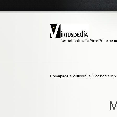
L'enciclopedia sulla Virtus Pallacanest
Homepage
>
Virtussini
>
Giocatori
>
B
M