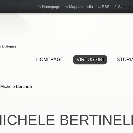
Homepage
Mappa del sito
RSS
Stampa
ro Bologna
HOMEPAGE
VIRTUSSINI
STORI
>
Michele Bertinelli
ICHELE BERTINEL