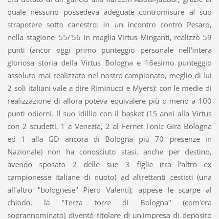
quale nessuno possedeva adeguate contromisure al suo
strapotere sotto canestro: in un incontro contro Pesaro,
nella stagione '55/'56 in maglia Virtus Minganti, realizzò 59
punti (ancor oggi primo punteggio personale nell'intera
gloriosa storia della Virtus Bologna e 16esimo punteggio
assoluto mai realizzato nel nostro campionato, meglio di lui
2 soli italiani vale a dire Riminucci e Myers): con le medie di
realizzazione di allora poteva equivalere più o meno a 100
punti odierni. Il suo idillio con il basket (15 anni alla Virtus
con 2 scudetti, 1 a Venezia, 2 al Fernet Tonic Gira Bologna
ed 1 alla GD ancora di Bologna più 70 presenze in
Nazionale) non ha conosciuto stasi, anche per destino,
avendo sposato 2 delle sue 3 figlie (tra l'altro ex
campionesse italiane di nuoto) ad altrettanti cestisti (una
all'altro "bolognese" Piero Valenti); appese le scarpe al
chiodo, la "Terza torre di Bologna" (com'era
soprannominato) diventò titolare di un'impresa di deposito