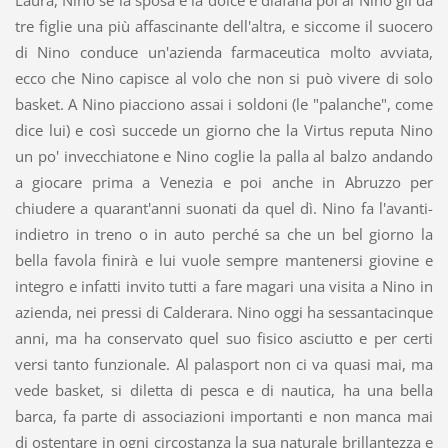
Laura, Nino se la sposa e la dolce e diafana poi al Nino gli dà
tre figlie una più affascinante dell'altra, e siccome il suocero
di Nino conduce un'azienda farmaceutica molto avviata,
ecco che Nino capisce al volo che non si può vivere di solo
basket. A Nino piacciono assai i soldoni (le "palanche", come
dice lui) e così succede un giorno che la Virtus reputa Nino
un po' invecchiatone e Nino coglie la palla al balzo andando
a giocare prima a Venezia e poi anche in Abruzzo per
chiudere a quarant'anni suonati da quel dì. Nino fa l'avanti-
indietro in treno o in auto perché sa che un bel giorno la
bella favola finirà e lui vuole sempre mantenersi giovine e
integro e infatti invito tutti a fare magari una visita a Nino in
azienda, nei pressi di Calderara. Nino oggi ha sessantacinque
anni, ma ha conservato quel suo fisico asciutto e per certi
versi tanto funzionale. Al palasport non ci va quasi mai, ma
vede basket, si diletta di pesca e di nautica, ha una bella
barca, fa parte di associazioni importanti e non manca mai
di ostentare in ogni circostanza la sua naturale brillantezza e