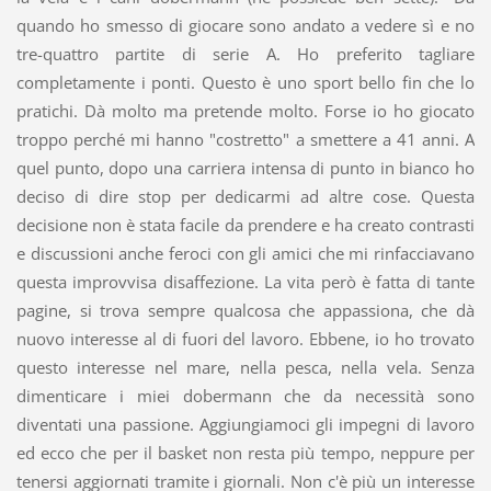
quando ho smesso di giocare sono andato a vedere sì e no
tre-quattro partite di serie A. Ho preferito tagliare
completamente i ponti. Questo è uno sport bello fin che lo
pratichi. Dà molto ma pretende molto. Forse io ho giocato
troppo perché mi hanno "costretto" a smettere a 41 anni. A
quel punto, dopo una carriera intensa di punto in bianco ho
deciso di dire stop per dedicarmi ad altre cose. Questa
decisione non è stata facile da prendere e ha creato contrasti
e discussioni anche feroci con gli amici che mi rinfacciavano
questa improvvisa disaffezione. La vita però è fatta di tante
pagine, si trova sempre qualcosa che appassiona, che dà
nuovo interesse al di fuori del lavoro. Ebbene, io ho trovato
questo interesse nel mare, nella pesca, nella vela. Senza
dimenticare i miei dobermann che da necessità sono
diventati una passione. Aggiungiamoci gli impegni di lavoro
ed ecco che per il basket non resta più tempo, neppure per
tenersi aggiornati tramite i giornali. Non c'è più un interesse