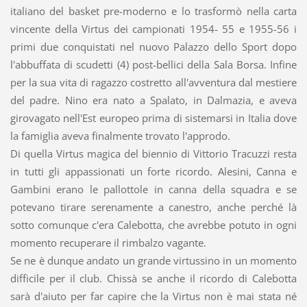
italiano del basket pre-moderno e lo trasformò nella carta
vincente della Virtus dei campionati 1954- 55 e 1955-56 i
primi due conquistati nel nuovo Palazzo dello Sport dopo
l'abbuffata di scudetti (4) post-bellici della Sala Borsa. Infine
per la sua vita di ragazzo costretto all'avventura dal mestiere
del padre. Nino era nato a Spalato, in Dalmazia, e aveva
girovagato nell'Est europeo prima di sistemarsi in Italia dove
la famiglia aveva finalmente trovato l'approdo.
Di quella Virtus magica del biennio di Vittorio Tracuzzi resta
in tutti gli appassionati un forte ricordo. Alesini, Canna e
Gambini erano le pallottole in canna della squadra e se
potevano tirare serenamente a canestro, anche perché là
sotto comunque c'era Calebotta, che avrebbe potuto in ogni
momento recuperare il rimbalzo vagante.
Se ne è dunque andato un grande virtussino in un momento
difficile per il club. Chissà se anche il ricordo di Calebotta
sarà d'aiuto per far capire che la Virtus non è mai stata né