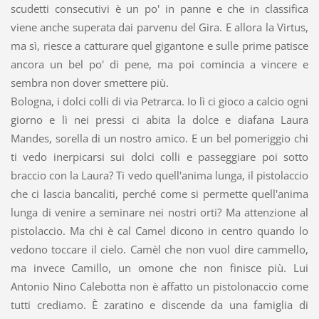
scudetti consecutivi è un po' in panne e che in classifica
viene anche superata dai parvenu del Gira. E allora la Virtus,
ma sì, riesce a catturare quel gigantone e sulle prime patisce
ancora un bel po' di pene, ma poi comincia a vincere e
sembra non dover smettere più.
Bologna, i dolci colli di via Petrarca. Io lì ci gioco a calcio ogni
giorno e lì nei pressi ci abita la dolce e diafana Laura
Mandes, sorella di un nostro amico. E un bel pomeriggio chi
ti vedo inerpicarsi sui dolci colli e passeggiare poi sotto
braccio con la Laura? Ti vedo quell'anima lunga, il pistolaccio
che ci lascia bancaliti, perché come si permette quell'anima
lunga di venire a seminare nei nostri orti? Ma attenzione al
pistolaccio. Ma chi è cal Camel dicono in centro quando lo
vedono toccare il cielo. Camèl che non vuol dire cammello,
ma invece Camillo, un omone che non finisce più. Lui
Antonio Nino Calebotta non è affatto un pistolonaccio come
tutti crediamo. È zaratino e discende da una famiglia di