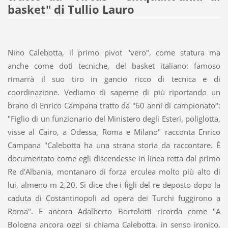
basket" di Tullio Lauro
Nino Calebotta, il primo pivot "vero", come statura ma
anche come doti tecniche, del basket italiano: famoso
rimarrà il suo tiro in gancio ricco di tecnica e di
coordinazione. Vediamo di saperne di più riportando un
brano di Enrico Campana tratto da "60 anni di campionato":
"Figlio di un funzionario del Ministero degli Esteri, poliglotta,
visse al Cairo, a Odessa, Roma e Milano" racconta Enrico
Campana "Calebotta ha una strana storia da raccontare. È
documentato come egli discendesse in linea retta dal primo
Re d'Albania, montanaro di forza erculea molto più alto di
lui, almeno m 2,20. Si dice che i figli del re deposto dopo la
caduta di Costantinopoli ad opera dei Turchi fuggirono a
Roma". E ancora Adalberto Bortolotti ricorda come "A
Bologna ancora oggi si chiama Calebotta, in senso ironico,