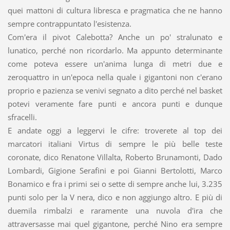
quei mattoni di cultura libresca e pragmatica che ne hanno
sempre contrappuntato l'esistenza.
Com'era il pivot Calebotta? Anche un po' stralunato e
lunatico, perché non ricordarlo. Ma appunto determinante
come poteva essere un'anima lunga di metri due e
zeroquattro in un'epoca nella quale i gigantoni non c'erano
proprio e pazienza se venivi segnato a dito perché nel basket
potevi veramente fare punti e ancora punti e dunque
sfracelli.
E andate oggi a leggervi le cifre: troverete al top dei
marcatori italiani Virtus di sempre le più belle teste
coronate, dico Renatone Villalta, Roberto Brunamonti, Dado
Lombardi, Gigione Serafini e poi Gianni Bertolotti, Marco
Bonamico e fra i primi sei o sette di sempre anche lui, 3.235
punti solo per la V nera, dico e non aggiungo altro. E più di
duemila rimbalzi e raramente una nuvola d'ira che
attraversasse mai quel gigantone, perché Nino era sempre