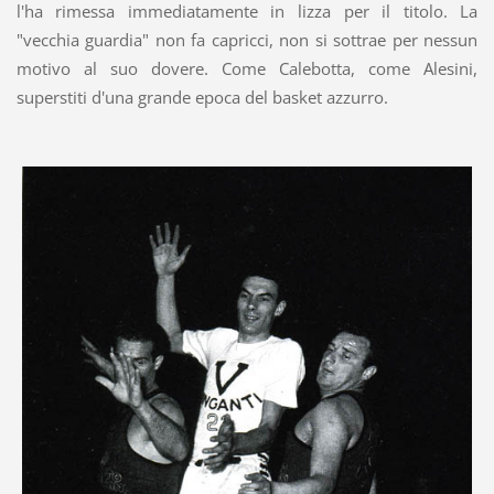
l'ha rimessa immediatamente in lizza per il titolo. La
"vecchia guardia" non fa capricci, non si sottrae per nessun
motivo al suo dovere. Come Calebotta, come Alesini,
superstiti d'una grande epoca del basket azzurro.