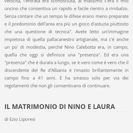
velocità, l'entrata era sconosciuta, al massimo c'era il mio
uncino che consentiva un rapido e facile rientro a rimbalzo.
Senza contare che un tempo le difese erano meno preparate
e il predominio dell'area era più un gioco d'astuzia piuttosto
che una questione di tecnica". Avete letto un'immagine
impietosa di quella pallacanestro artigianale, ma c'è anche
un po' di modestia, perché Nino Calebotta era, in campo,
quella che oggi si definisce una "presenza". Ed era una
"presenza" che è durata a lungo, se è vero come è vero che il
discendente del Re d'Albania è rimasto brillantemente in
campo fino a 41 anni. E ha smesso solo per via dei
regolamenti che non gli consentivano di continuare.
IL MATRIMONIO DI NINO E LAURA
di Ezio Liporesi