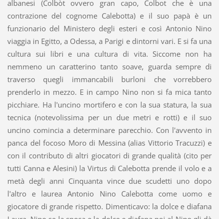
albanesi (Colbòt ovvero gran capo, Colbot che è una
contrazione del cognome Calebotta) e il suo papà è un
funzionario del Ministero degli esteri e così Antonio Nino
viaggia in Egitto, a Odessa, a Parigi e dintorni vari. E si fa una
cultura sui libri e una cultura di vita. Siccome non ha
nemmeno un caratterino tanto soave, guarda sempre di
traverso quegli immancabili burloni che vorrebbero
prenderlo in mezzo. E in campo Nino non si fa mica tanto
picchiare. Ha l'uncino mortifero e con la sua statura, la sua
tecnica (notevolissima per un due metri e rotti) e il suo
uncino comincia a determinare parecchio. Con l'avvento in
panca del focoso Moro di Messina (alias Vittorio Tracuzzi) e
con il contributo di altri giocatori di grande qualità (cito per
tutti Canna e Alesini) la Virtus di Calebotta prende il volo e a
metà degli anni Cinquanta vince due scudetti uno dopo
l'altro e laurea Antonio Nino Calebotta come uomo e
giocatore di grande rispetto. Dimenticavo: la dolce e diafana