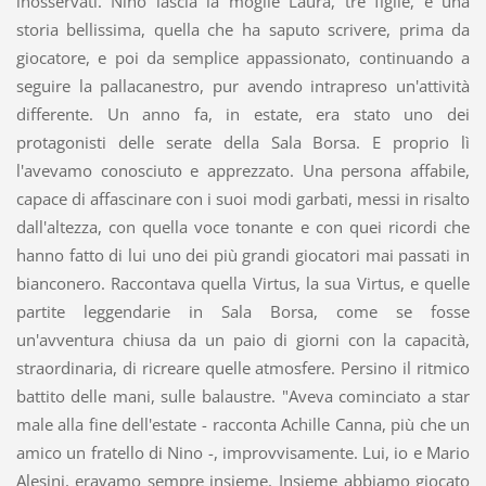
inosservati. Nino lascia la moglie Laura, tre figlie, e una
storia bellissima, quella che ha saputo scrivere, prima da
giocatore, e poi da semplice appassionato, continuando a
seguire la pallacanestro, pur avendo intrapreso un'attività
differente. Un anno fa, in estate, era stato uno dei
protagonisti delle serate della Sala Borsa. E proprio lì
l'avevamo conosciuto e apprezzato. Una persona affabile,
capace di affascinare con i suoi modi garbati, messi in risalto
dall'altezza, con quella voce tonante e con quei ricordi che
hanno fatto di lui uno dei più grandi giocatori mai passati in
bianconero. Raccontava quella Virtus, la sua Virtus, e quelle
partite leggendarie in Sala Borsa, come se fosse
un'avventura chiusa da un paio di giorni con la capacità,
straordinaria, di ricreare quelle atmosfere. Persino il ritmico
battito delle mani, sulle balaustre. "Aveva cominciato a star
male alla fine dell'estate - racconta Achille Canna, più che un
amico un fratello di Nino -, improvvisamente. Lui, io e Mario
Alesini, eravamo sempre insieme. Insieme abbiamo giocato