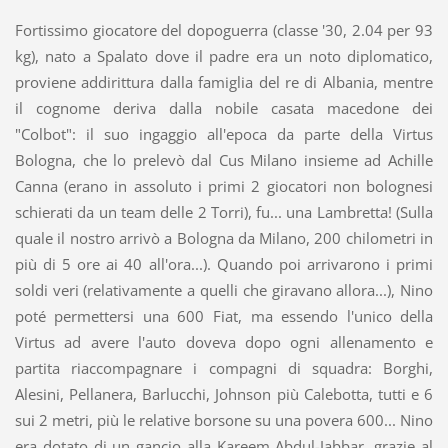
Fortissimo giocatore del dopoguerra (classe '30, 2.04 per 93
kg), nato a Spalato dove il padre era un noto diplomatico,
proviene addirittura dalla famiglia del re di Albania, mentre
il cognome deriva dalla nobile casata macedone dei
"Colbot": il suo ingaggio all'epoca da parte della Virtus
Bologna, che lo prelevò dal Cus Milano insieme ad Achille
Canna (erano in assoluto i primi 2 giocatori non bolognesi
schierati da un team delle 2 Torri), fu... una Lambretta! (Sulla
quale il nostro arrivò a Bologna da Milano, 200 chilometri in
più di 5 ore ai 40 all'ora...). Quando poi arrivarono i primi
soldi veri (relativamente a quelli che giravano allora...), Nino
poté permettersi una 600 Fiat, ma essendo l'unico della
Virtus ad avere l'auto doveva dopo ogni allenamento e
partita riaccompagnare i compagni di squadra: Borghi,
Alesini, Pellanera, Barlucchi, Johnson più Calebotta, tutti e 6
sui 2 metri, più le relative borsone su una povera 600... Nino
era dotato di un gancio alla Kareem Abdul-Jabbar, grazie al