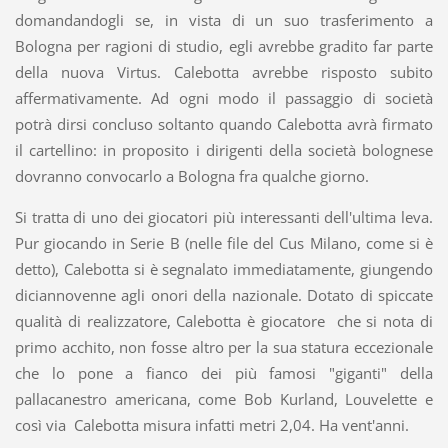
domandandogli se, in vista di un suo trasferimento a
Bologna per ragioni di studio, egli avrebbe gradito far parte
della nuova Virtus. Calebotta avrebbe risposto subito
affermativamente. Ad ogni modo il passaggio di società
potrà dirsi concluso soltanto quando Calebotta avrà firmato
il cartellino: in proposito i dirigenti della società bolognese
dovranno convocarlo a Bologna fra qualche giorno.
Si tratta di uno dei giocatori più interessanti dell'ultima leva.
Pur giocando in Serie B (nelle file del Cus Milano, come si è
detto), Calebotta si è segnalato immediatamente, giungendo
diciannovenne agli onori della nazionale. Dotato di spiccate
qualità di realizzatore, Calebotta è giocatore che si nota di
primo acchito, non fosse altro per la sua statura eccezionale
che lo pone a fianco dei più famosi "giganti" della
pallacanestro americana, come Bob Kurland, Louvelette e
così via Calebotta misura infatti metri 2,04. Ha vent'anni.