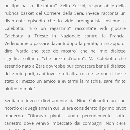
un tipo basso di statura". Zelio Zucchi, responsabile della
rubrica basket del Corriere della Sera, invece racconta un
divertente episodio che lo vide protagonista insieme a
Calebotta. "Ero un ragazzino" racconta"e vidi giocare
Calebotta a Trieste in Nazionale contro la Francia.
Vedendomelo passare davanti dopo la partita, mi scappò di
dire "varda che toco de mostro" che nel mio dialetto
significa soltanto "che pezzo d'uomo". Ma Calebotta che
essendo nato a Zara dovrebbe pur conoscere bene il dialetto
delle mie parti, capì invece tutt'altra cosa e se non ci fosse
stato di mezzo un amico a evitarmi la mischia, sarei finito
piuttosto male".
Sentiamo invece direttamente da Nino Calebotta un suo
ricordo di quegli anni in cui lui era considerato il primo pivot
moderno. "Giocavo pivot stando perennemente sotto
canestro dove venivo imbeccato dai compagni. Non c'era