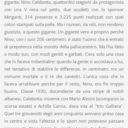
gigante, Nino Calebotta, quattordici stagioni da protagonista
con una V nera sul petto, due scudetti con lo sponsor
Minganti, 314 presenze e 3.225 punti realizzati con quei
colori stampati sulla pelle. Ma i numeri, da soli, non rendono
giustizia, a questo gigante. Un gigante vero e proprio perché
Nino, con i suoi 206 centimetri, è stato l'uomo che è entrato
di prepotenza nella mondo della pallacanestro. Ma l'ha fatto
a modo suo, con modi gentili e garbati. C'era solo una cosa
che lo faceva imbestialire: quando la gente si accostava a lui,
nel tentativo di stabilire le differenze, in centimetri, tra un
comune mortale e il re dei canestri. L'unica cosa che lo
faceva arrabbiare perché per il resto, Nino, era fin troppo
buono. Classe 1930, discendente da una stirpe di nobili
albanesi, Calebotta, insieme con Mario Alesini (scomparso la
scorsa estate) e Achille Canna, dava vita al "trio Galliera".
Quei tre giovanotti degli anni cinquanta avevano preso casa
in centro e vista l'altezza e lo sport non potevano passare