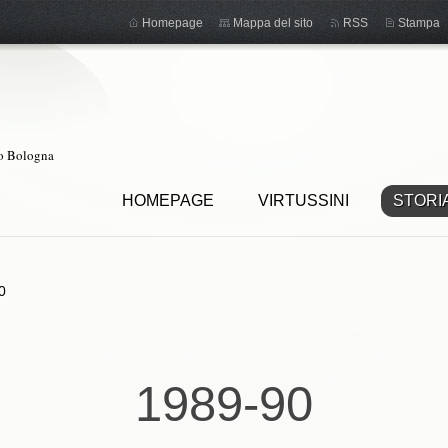
Homepage
Mappa del sito
RSS
Stampa
ro Bologna
HOMEPAGE
VIRTUSSINI
STORI
0
1989-90