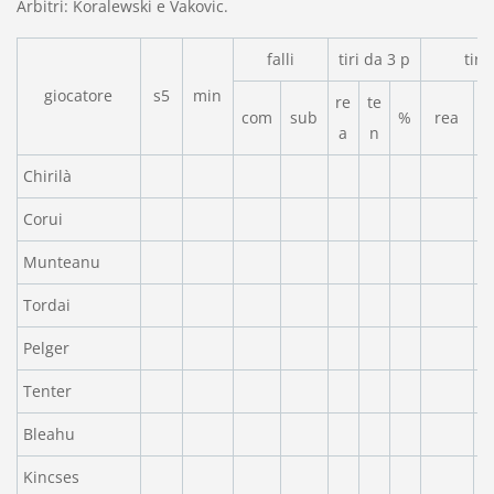
Arbitri: Koralewski e Vakovic.
falli
tiri da 3 p
tiri
giocatore
s5
min
re
te
com
sub
%
rea
a
n
Chirilà
Corui
Munteanu
Tordai
Pelger
Tenter
Bleahu
Kincses