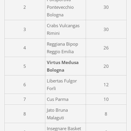
2
Pontevecchio
30
Bologna
Crabs Vulcangas
3
30
Rimini
Reggiana Bipop
4
26
Reggio Emilia
Virtus Medusa
5
20
Bologna
Libertas Fulgor
6
12
Forlì
7
Cus Parma
10
Jato Bruna
8
8
Malaguti
Insegnare Basket