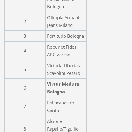
Bologna
Olimpia Armani
2
Jeans Milano
3
Fortitudo Bologna
Robur et Fides
4
ABC Varese
Victoria Libertas
5
Scavolini Pesaro
Virtus Medusa
6
Bologna
Pallacanestro
7
Cantù
Alcione
8
Rapallo/Tigullio