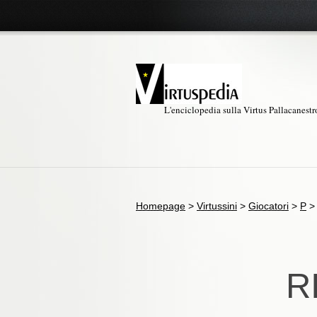
L'enciclopedia sulla Virtus Pallacanest
Homepage
>
Virtussini
>
Giocatori
>
P
R