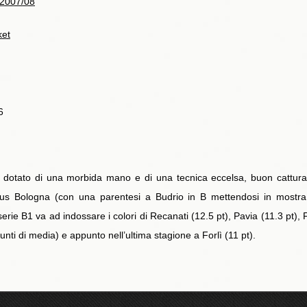
2007/08
ket
6
o, è dotato di una morbida mano e di una tecnica eccelsa, buon catt
us Bologna (con una parentesi a Budrio in B mettendosi in mostra
erie B1 va ad indossare i colori di Recanati (12.5 pt), Pavia (11.3 pt), F
ti di media) e appunto nell’ultima stagione a Forlì (11 pt).