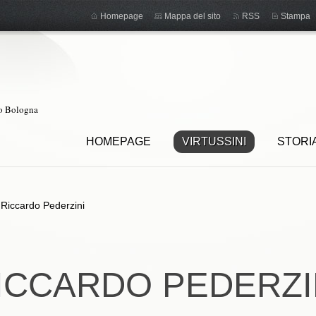
Homepage
Mappa del sito
RSS
Stampa
ro Bologna
HOMEPAGE
VIRTUSSINI
STORI
>
Riccardo Pederzini
ICCARDO PEDERZI