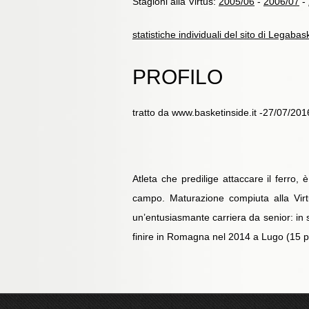
Stagioni alla Virtus:
2005/06
-
2006/07
-
statistiche individuali del sito di Legabas
PROFILO
tratto da www.basketinside.it -27/07/201
Atleta che predilige attaccare il ferr
campo. Maturazione compiuta alla Virt
un’entusiasmante carriera da senior: in s
finire in Romagna nel 2014 a Lugo (15 pun