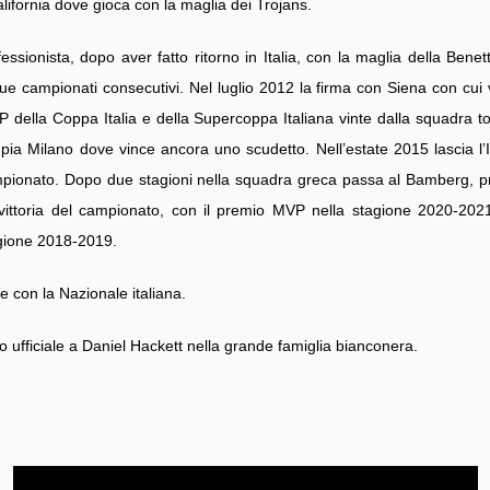
alifornia dove gioca con la maglia dei Trojans.
sionista, dopo aver fatto ritorno in Italia, con la maglia della Benet
 campionati consecutivi. Nel luglio 2012 la firma con Siena con cui 
VP della Coppa Italia e della Supercoppa Italiana vinte dalla squadra 
mpia Milano dove vince ancora uno scudetto. Nell’estate 2015 lascia l
mpionato. Dopo due stagioni nella squadra greca passa al Bamberg, pr
vittoria del campionato, con il premio MVP nella stagione 2020-202
tagione 2018-2019.
 con la Nazionale italiana.
 ufficiale a Daniel Hackett nella grande famiglia bianconera.