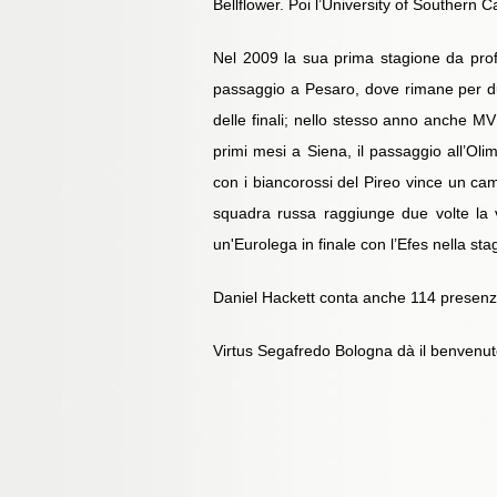
Bellflower. Poi l’University of Southern C
Nel 2009 la sua prima stagione da profes
passaggio a Pesaro, dove rimane per due
delle finali; nello stesso anno anche M
primi mesi a Siena, il passaggio all’Oli
con i biancorossi del Pireo vince un ca
squadra russa raggiunge due volte la 
un'Eurolega in finale con l’Efes nella s
Daniel Hackett conta anche 114 presenze
Virtus Segafredo Bologna dà il benvenuto