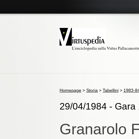
L'enciclopedia sulla Virtus Pallacanest
Homepage
>
Storia
>
Tabellini
>
1983-8
29/04/1984 - Gara 1
Granarolo F