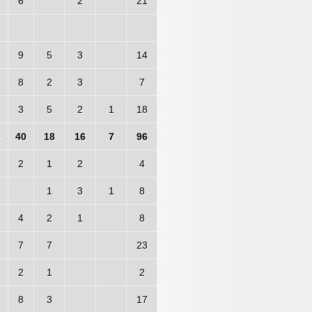
6
2
21
9
5
3
14
8
2
3
7
3
5
2
1
18
0
40
18
16
7
96
2
1
2
4
1
3
1
8
4
2
1
8
7
7
23
2
1
2
8
3
17