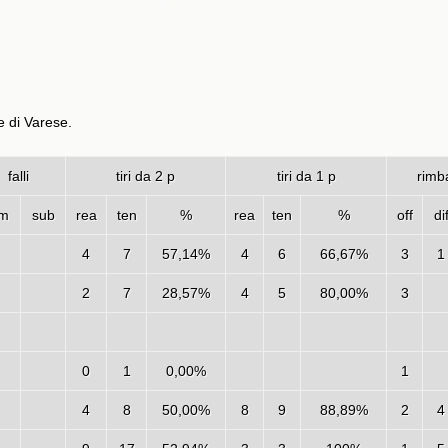
e di Varese.
falli
tiri da 2 p
tiri da 1 p
rimba
m
sub
rea
ten
%
rea
ten
%
off
di
4
7
57,14%
4
6
66,67%
3
1
2
7
28,57%
4
5
80,00%
3
0
1
0,00%
1
4
8
50,00%
8
9
88,89%
2
4