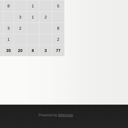
8
1
5
3
1
2
3
2
8
1
2
7
35
20
8
3
77
Powered by
Webnode