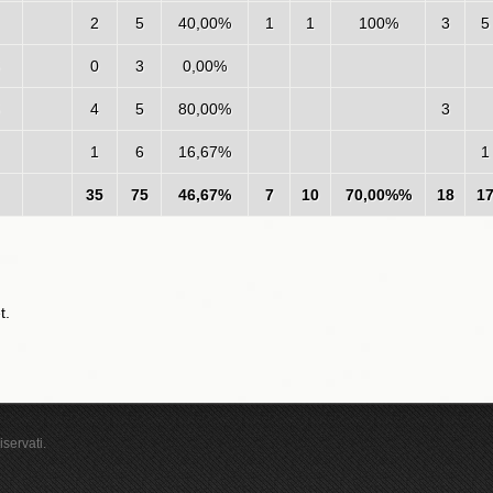
2
5
40,00%
1
1
100%
3
5
0
3
0,00%
4
5
80,00%
3
1
6
16,67%
1
35
75
46,67%
7
10
70,00%%
18
1
t.
iservati.