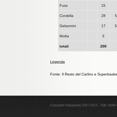
Fuss
15
Cordella
28
5
Gelsomini
17
5
Motta
5
totali
200
Legenda
Fonte: Il Resto del Carlino e Superbaske
Copyright Virtuspedia 2007-2023 - Tutti i diritti r