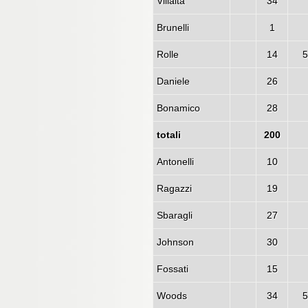
Villalta
34
Brunelli
1
Rolle
14
5
Daniele
26
Bonamico
28
totali
200
Antonelli
10
Ragazzi
19
Sbaragli
27
Johnson
30
Fossati
15
Woods
34
5