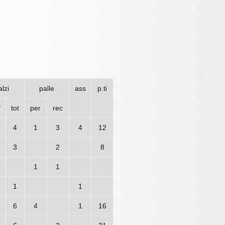
lzi
palle
ass
p.ti
f
tot
per
rec
4
1
3
4
12
3
2
8
1
1
1
1
6
4
1
16