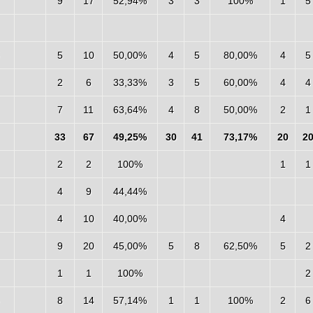
9
17
52,94%
3
3
100%
1
5
5
10
50,00%
4
5
80,00%
4
5
2
6
33,33%
3
5
60,00%
4
4
7
11
63,64%
4
8
50,00%
2
1
33
67
49,25%
30
41
73,17%
20
2
2
2
100%
1
1
4
9
44,44%
4
10
40,00%
4
9
20
45,00%
5
8
62,50%
5
2
1
1
100%
2
8
14
57,14%
1
1
100%
2
6