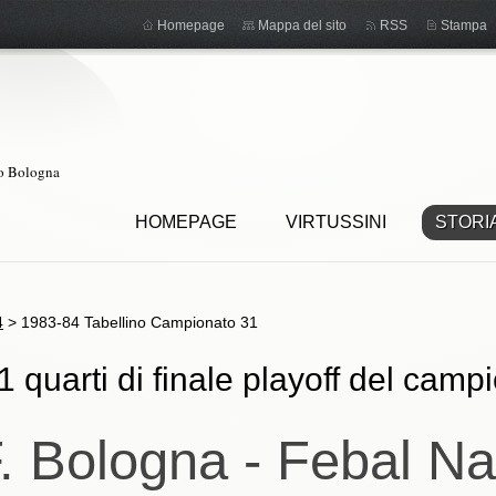
Homepage
Mappa del sito
RSS
Stampa
ro Bologna
HOMEPAGE
VIRTUSSINI
STORI
4
>
1983-84 Tabellino Campionato 31
 quarti di finale playoff del camp
. Bologna - Febal Na