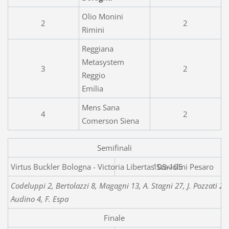
Olio Monini
2
2
Rimini
Reggiana
Metasystem
3
2
Reggio
Emilia
Mens Sana
4
2
Comerson Siena
Semifinali
Virtus Buckler Bologna - Victori
108-105
Codeluppi 2, Bertolazzi 8, Magagni 13, A. Stagni 27, J. Pozzati 2
Audino 4, F. Espa
Finale