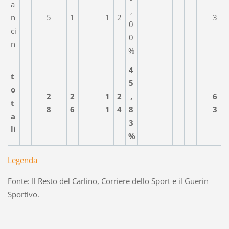
a
,
n
5
1
1
2
3
0
ci
0
n
%
4
t
5
o
2
2
1
2
,
6
t
8
6
1
4
8
3
a
3
li
%
Legenda
Fonte: Il Resto del Carlino, Corriere dello Sport e il Guerin
Sportivo.