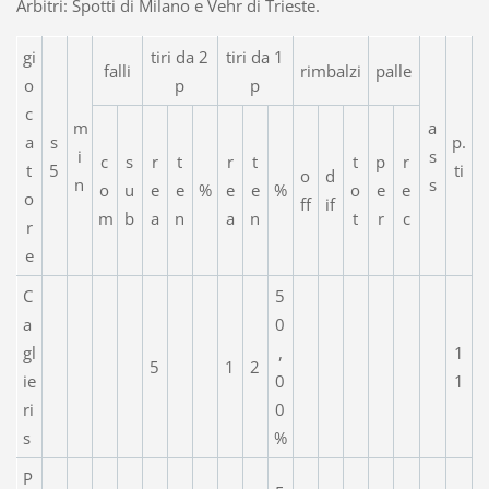
Arbitri: Spotti di Milano e Vehr di Trieste.
gi
tiri da 2
tiri da 1
falli
rimbalzi
palle
o
p
p
c
m
a
a
s
p.
i
s
c
s
r
t
r
t
t
p
r
t
5
ti
o
d
n
s
o
u
e
e
%
e
e
%
o
e
e
o
ff
if
m
b
a
n
a
n
t
r
c
r
e
C
5
a
0
gl
,
1
5
1
2
ie
0
1
ri
0
s
%
P